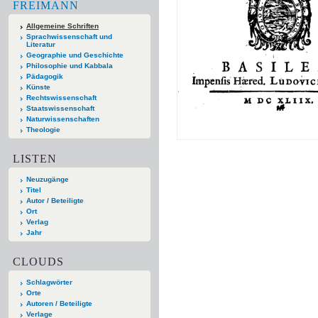
FREIMANN
Allgemeine Schriften
Sprachwissenschaft und
Literatur
Geographie und Geschichte
Philosophie und Kabbala
Pädagogik
Künste
Rechtswissenschaft
Staatswissenschaft
Naturwissenschaften
Theologie
LISTEN
Neuzugänge
Titel
Autor / Beteiligte
Ort
Verlag
Jahr
CLOUDS
Schlagwörter
Orte
Autoren / Beteiligte
Verlage