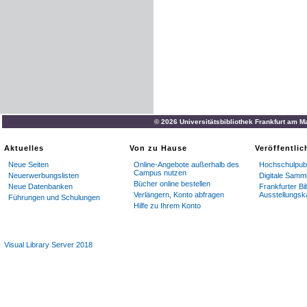
© 2026 Universitätsbibliothek Frankfurt am M
Aktuelles
Von zu Hause
Veröffentli
Neue Seiten
Online-Angebote außerhalb des
Hochschulpubl
Campus nutzen
Neuerwerbungslisten
Digitale Samm
Bücher online bestellen
Neue Datenbanken
Frankfurter Bi
Verlängern, Konto abfragen
Ausstellungsk
Führungen und Schulungen
Hilfe zu Ihrem Konto
Visual Library Server 2018