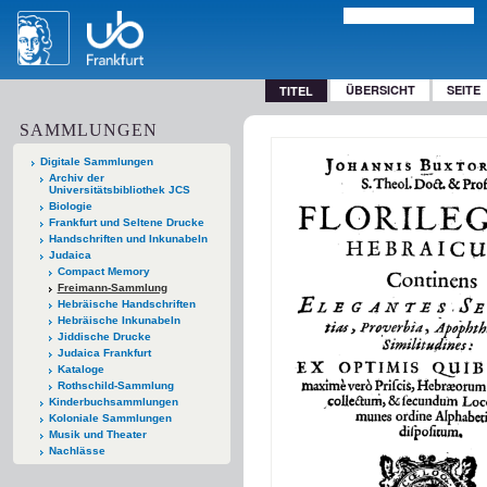
ÜBERSICHT
SEITE
TITEL
SAMMLUNGEN
Digitale Sammlungen
Archiv der
Universitätsbibliothek JCS
Biologie
Frankfurt und Seltene Drucke
Handschriften und Inkunabeln
Judaica
Compact Memory
Freimann-Sammlung
Hebräische Handschriften
Hebräische Inkunabeln
Jiddische Drucke
Judaica Frankfurt
Kataloge
Rothschild-Sammlung
Kinderbuchsammlungen
Koloniale Sammlungen
Musik und Theater
Nachlässe