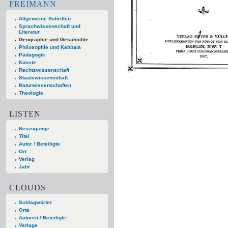
FREIMANN
Allgemeine Schriften
Sprachwissenschaft und
Literatur
Geographie und Geschichte
Philosophie und Kabbala
Pädagogik
Künste
Rechtswissenschaft
Staatswissenschaft
Naturwissenschaften
Theologie
LISTEN
Neuzugänge
Titel
Autor / Beteiligte
Ort
Verlag
Jahr
CLOUDS
Schlagwörter
Orte
Autoren / Beteiligte
Verlage