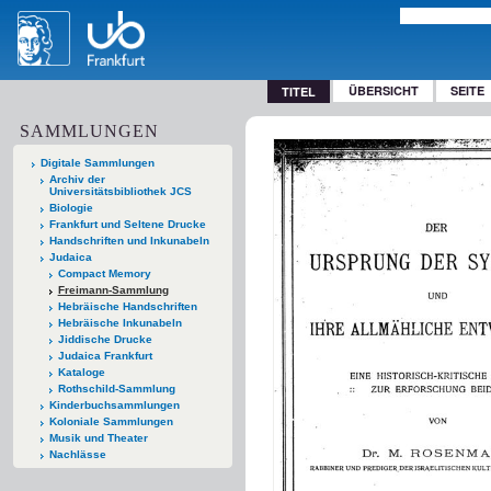
ÜBERSICHT
SEITE
TITEL
SAMMLUNGEN
Digitale Sammlungen
Archiv der
Universitätsbibliothek JCS
Biologie
Frankfurt und Seltene Drucke
Handschriften und Inkunabeln
Judaica
Compact Memory
Freimann-Sammlung
Hebräische Handschriften
Hebräische Inkunabeln
Jiddische Drucke
Judaica Frankfurt
Kataloge
Rothschild-Sammlung
Kinderbuchsammlungen
Koloniale Sammlungen
Musik und Theater
Nachlässe