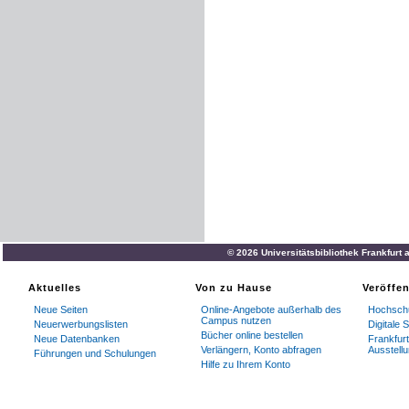
© 2026 Universitätsbibliothek Frankfurt
Aktuelles
Von zu Hause
Veröffe
Neue Seiten
Online-Angebote außerhalb des
Hochschu
Campus nutzen
Neuerwerbungslisten
Digitale
Bücher online bestellen
Neue Datenbanken
Frankfurt
Verlängern, Konto abfragen
Ausstell
Führungen und Schulungen
Hilfe zu Ihrem Konto