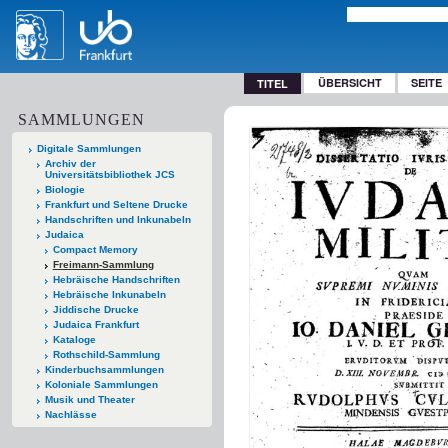
ÜBERSICHT
SEITE
TITEL
SAMMLUNGEN
Digitale Sammlungen
Archiv der
Universitätsbibliothek JCS
Biologie
Frankfurt und Seltene Drucke
Handschriften und Inkunabeln
Judaica
Compact Memory
Freimann-Sammlung
Hebräische Handschriften
Hebräische Inkunabeln
Jiddische Drucke
Judaica Frankfurt
Kataloge
Rothschild-Sammlung
Kinderbuchsammlungen
Koloniale Sammlungen
Musik und Theater
Nachlässe