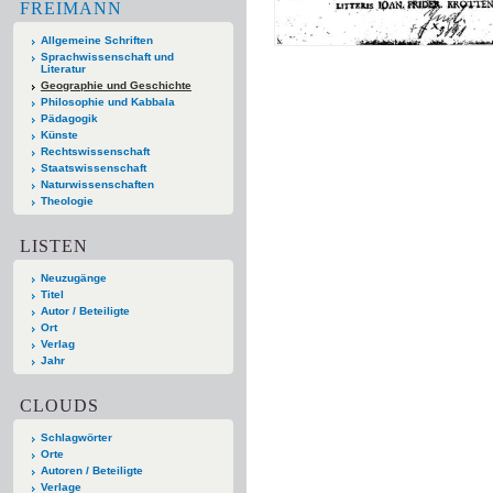
FREIMANN
Allgemeine Schriften
Sprachwissenschaft und
Literatur
Geographie und Geschichte
Philosophie und Kabbala
Pädagogik
Künste
Rechtswissenschaft
Staatswissenschaft
Naturwissenschaften
Theologie
LISTEN
Neuzugänge
Titel
Autor / Beteiligte
Ort
Verlag
Jahr
CLOUDS
Schlagwörter
Orte
Autoren / Beteiligte
Verlage