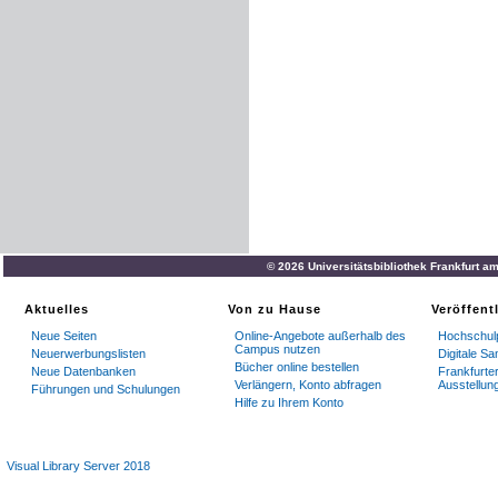
© 2026 Universitätsbibliothek Frankfurt a
Aktuelles
Von zu Hause
Veröffent
Neue Seiten
Online-Angebote außerhalb des
Hochschulp
Campus nutzen
Neuerwerbungslisten
Digitale S
Bücher online bestellen
Neue Datenbanken
Frankfurter
Verlängern, Konto abfragen
Ausstellun
Führungen und Schulungen
Hilfe zu Ihrem Konto
Visual Library Server 2018