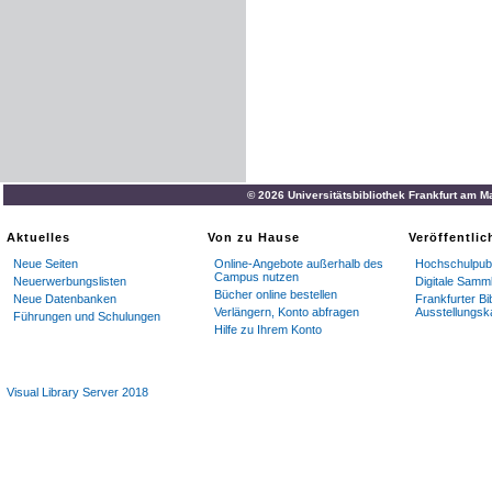
© 2026 Universitätsbibliothek Frankfurt am M
Aktuelles
Von zu Hause
Veröffentli
Neue Seiten
Online-Angebote außerhalb des
Hochschulpubl
Campus nutzen
Neuerwerbungslisten
Digitale Samm
Bücher online bestellen
Neue Datenbanken
Frankfurter Bi
Verlängern, Konto abfragen
Ausstellungsk
Führungen und Schulungen
Hilfe zu Ihrem Konto
Visual Library Server 2018