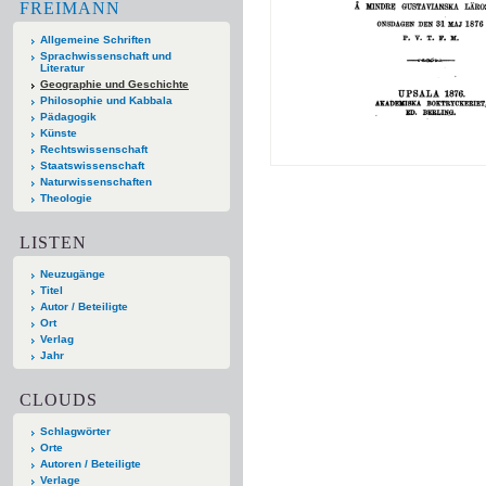
FREIMANN
Allgemeine Schriften
Sprachwissenschaft und
Literatur
Geographie und Geschichte
Philosophie und Kabbala
Pädagogik
Künste
Rechtswissenschaft
Staatswissenschaft
Naturwissenschaften
Theologie
LISTEN
Neuzugänge
Titel
Autor / Beteiligte
Ort
Verlag
Jahr
CLOUDS
Schlagwörter
Orte
Autoren / Beteiligte
Verlage