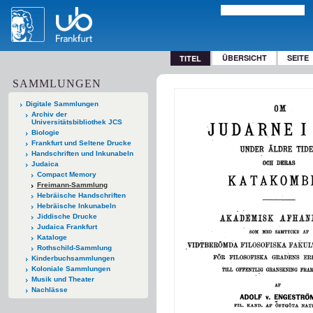
ÜBERSICHT
SEITE
TITEL
SAMMLUNGEN
Digitale Sammlungen
Archiv der
Universitätsbibliothek JCS
Biologie
Frankfurt und Seltene Drucke
Handschriften und Inkunabeln
Judaica
Compact Memory
Freimann-Sammlung
Hebräische Handschriften
Hebräische Inkunabeln
Jiddische Drucke
Judaica Frankfurt
Kataloge
Rothschild-Sammlung
Kinderbuchsammlungen
Koloniale Sammlungen
Musik und Theater
Nachlässe