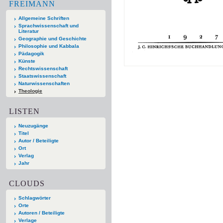
FREIMANN
Allgemeine Schriften
Sprachwissenschaft und
Literatur
Geographie und Geschichte
Philosophie und Kabbala
Pädagogik
Künste
Rechtswissenschaft
Staatswissenschaft
Naturwissenschaften
Theologie
LISTEN
Neuzugänge
Titel
Autor / Beteiligte
Ort
Verlag
Jahr
CLOUDS
Schlagwörter
Orte
Autoren / Beteiligte
Verlage