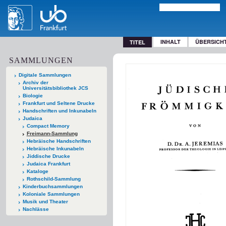
INHALT
ÜBERSICH
TITEL
SAMMLUNGEN
Digitale Sammlungen
Archiv der
Universitätsbibliothek JCS
Biologie
Frankfurt und Seltene Drucke
Handschriften und Inkunabeln
Judaica
Compact Memory
Freimann-Sammlung
Hebräische Handschriften
Hebräische Inkunabeln
Jiddische Drucke
Judaica Frankfurt
Kataloge
Rothschild-Sammlung
Kinderbuchsammlungen
Koloniale Sammlungen
Musik und Theater
Nachlässe