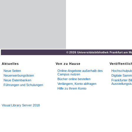
© 2026 Universitätsbibliothek Frankfurt am M
Aktuelles
Von zu Hause
Veröffentli
Neue Seiten
Online-Angebote außerhalb des
Hochschulpubl
Campus nutzen
Neuerwerbungslisten
Digitale Samm
Bücher online bestellen
Neue Datenbanken
Frankfurter Bi
Verlängern, Konto abfragen
Ausstellungsk
Führungen und Schulungen
Hilfe zu Ihrem Konto
Visual Library Server 2018