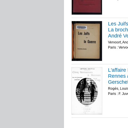
Les Juifs
La broch
André Ve
Vervoort, An
Paris : Vervo
L'affair
Rennes /
Gerschel
Rogès, Loui
Paris : F. Ju