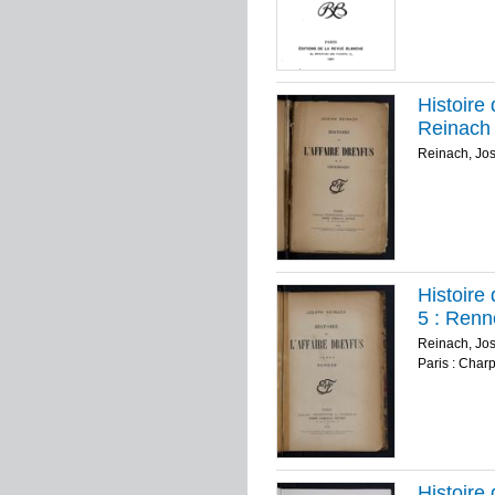
Histoire 
Reinach
Reinach, Jo
Histoire 
5 :
Renn
Reinach, Jo
Paris : Char
Histoire