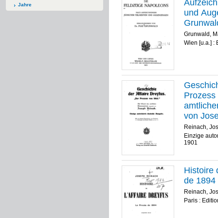
Aufzeich
Jahre
und Aug
Grunwal
Grunwald, Ma
Wien [u.a.] :
Geschich
Prozess 
amtlichen Ak
von Jos
Reinach, Jo
Einzige autor
1901
Histoire 
de 1894 
Reinach, Jo
Paris : Edit