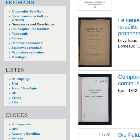
FREIMANN
Allgemeine Schriften
Sprachwissenschaft und
Le cente
Literatur
Geographie und Geschichte
Israélite
Philosophie und Kabbala
prononcé
Pädagogik
Künste
Levy, Isaac
Rechtswissenschaft
Bordeaux : C
Staatswissenschaft
Naturwissenschaften
Theologie
LISTEN
Compte-r
Neuzugänge
communau
Titel
Autor / Beteiligte
Lyon, 1842
Ort
Verlag
Jahr
CLOUDS
Schlagwörter
Orte
Autoren / Beteiligte
Die Feld
Verlage