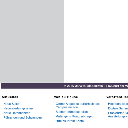
© 2026 Universitätsbibliothek Frankfurt am M
Aktuelles
Von zu Hause
Veröffentli
Neue Seiten
Online-Angebote außerhalb des
Hochschulpubl
Campus nutzen
Neuerwerbungslisten
Digitale Samm
Bücher online bestellen
Neue Datenbanken
Frankfurter Bi
Verlängern, Konto abfragen
Ausstellungsk
Führungen und Schulungen
Hilfe zu Ihrem Konto