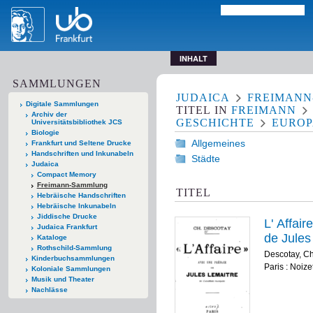
INHALT
SAMMLUNGEN
JUDAICA
FREIMAN
Digitale Sammlungen
TITEL
IN
FREIMANN
Archiv der
GESCHICHTE
EURO
Universitätsbibliothek JCS
Biologie
Allgemeines
Frankfurt und Seltene Drucke
Handschriften und Inkunabeln
Städte
Judaica
Compact Memory
Freimann-Sammlung
TITEL
Hebräische Handschriften
Hebräische Inkunabeln
Jiddische Drucke
L' Affair
Judaica Frankfurt
de Jules
Kataloge
Rothschild-Sammlung
Descotay, Ch
Kinderbuchsammlungen
Paris : Noize
Koloniale Sammlungen
Musik und Theater
Nachlässe