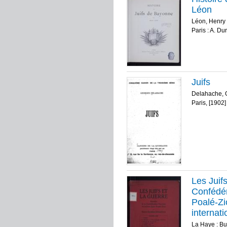
Léon
Léon, Henry
Paris : A. Du
Juifs
Delahache, 
Paris, [1902]
Les Juif
Confédér
Poalé-Zi
internati
La Haye : Bu