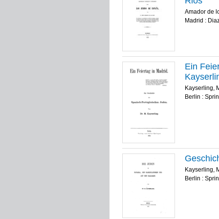
Rios
Amador de lo
Madrid : Dia
Ein Feie
Kayserli
Kayserling, 
Berlin : Spri
Geschich
Kayserling, 
Berlin : Spri