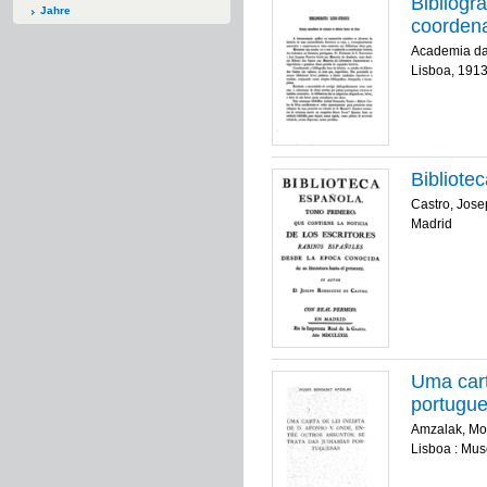
Bibliogr
Jahre
coorden
Academia da
Lisboa, 191
Bibliote
Castro, Jos
Madrid
Uma cart
portugue
Amzalak, Mo
Lisboa : Mus