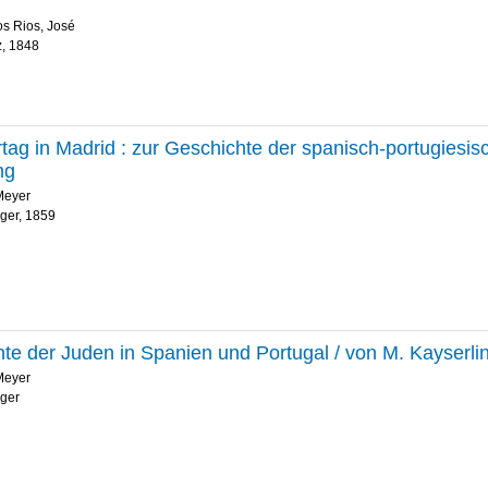
s Rios, José
z, 1848
rtag in Madrid : zur Geschichte der spanisch-portugiesi
ng
Meyer
nger, 1859
te der Juden in Spanien und Portugal / von M. Kayserli
Meyer
nger