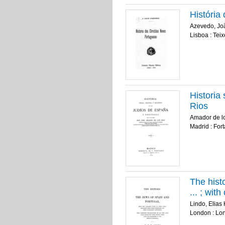
História
Azevedo, Jo
Lisboa : Teix
Historia 
Rios
Amador de lo
Madrid : For
The histo
... ; wit
Lindo, Elias 
London : Lo