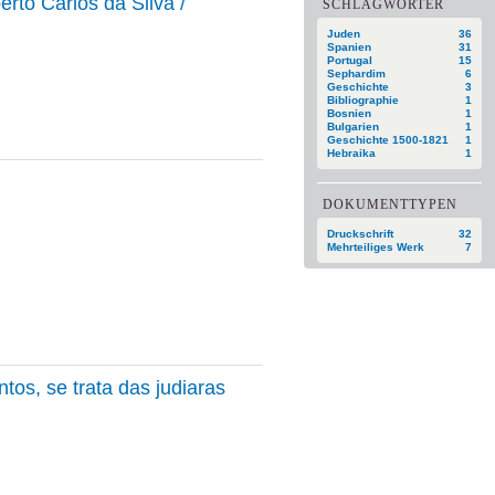
erto Carlos da Silva /
SCHLAGWÖRTER
Juden
36
Spanien
31
Portugal
15
Sephardim
6
Geschichte
3
Bibliographie
1
Bosnien
1
Bulgarien
1
Geschichte 1500-1821
1
Hebraika
1
DOKUMENTTYPEN
Druckschrift
32
Mehrteiliges Werk
7
tos, se trata das judiaras