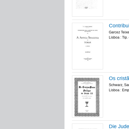
Contribu
Garcez Teixei
Lisboa : Tip
Os crist
Schwarz, Sa
Lisboa : Emp
Die Jude