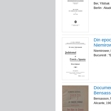
Ber, Yitsḥaḳ
Berlin : Akad
Din epoc
Niemiro
Niemirower, 
Bucuresti : 
Document
Bensass
Bensasson, M
Alicante, 19