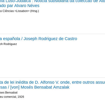
afia Luso-Judaica : Noticia subsidiaria da coleccao de Alb
ado par Alvaro Néves
s Ciências <Lissabon> (Hrsg.)
3
ca española / Joseph Rodriguez de Castro
eph Rodriguez
a de lei inédita de D. Alfonso V. onde, entre outros assun
sas / [von] Mosés Bensabat Amzalak
ses Bensabat
eu comercial, 1926