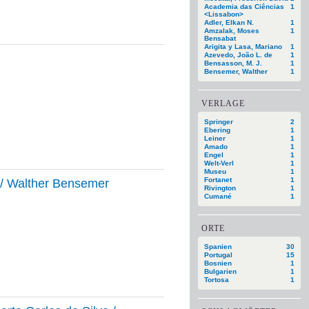
Academia das Ciências
1
<Lissabon>
Adler, Elkan N.
1
Amzalak, Moses
1
Bensabat
Arigita y Lasa, Mariano
1
Azevedo, João L. de
1
Bensasson, M. J.
1
Bensemer, Walther
1
VERLAGE
Springer
2
Ebering
1
Leiner
1
Amado
1
Engel
1
Welt-Verl
1
Museu
1
Fortanet
1
 / Walther Bensemer
Rivington
1
Cumané
1
ORTE
Spanien
30
Portugal
15
Bosnien
1
Bulgarien
1
Tortosa
1