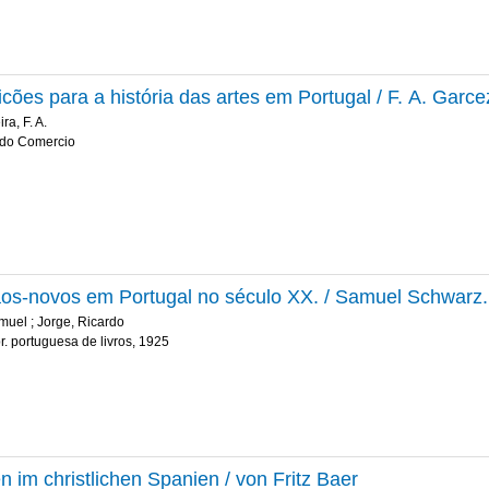
icões para a história das artes em Portugal / F. A. Garce
ra, F. A.
. do Comercio
ãos-novos em Portugal no século XX. / Samuel Schwarz.
muel
;
Jorge, Ricardo
r. portuguesa de livros, 1925
n im christlichen Spanien / von Fritz Baer