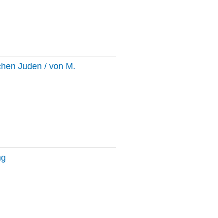
schen Juden / von M.
ng