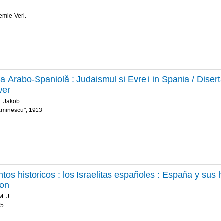
emie-Verl.
a Arabo-Spaniolǎ : Judaismul si Evreii in Spania / Diserta
wer
I. Jakob
"Eminescu", 1913
os historicos : los Israelitas españoles : España y sus h
on
. J.
05