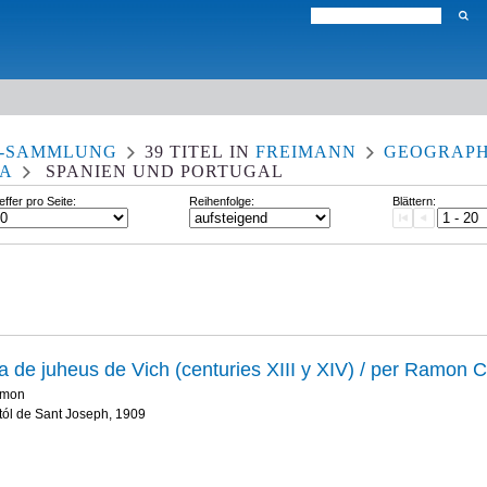
N-SAMMLUNG
39
TITEL
IN
FREIMANN
GEOGRAPH
PA
SPANIEN UND PORTUGAL
effer pro Seite:
Reihenfolge:
Blättern:
a de juheus de Vich (centuries XIII y XIV) / per Ramon C
amon
atól de Sant Joseph, 1909