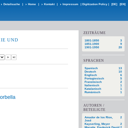
Detailsuche
|
Home
|
Kontakt
|
Impressum
|
Digitization Policy
|
[DE]
[EN]
ZEITRÄUME
IE UND
1801-1850
3
1851-1900
9
1901-1950
20
SPRACHEN
Spanisch
13
Deutsch
10
Englisch
6
Portugiesisch
5
Französisch
2
Italienisch
1
Katalanisch
1
Rumänisch
1
orbella
AUTOREN /
BETEILIGTE
Amador de los Rios,
2
José
Kayserling, Meyer
2
Mocatta, Frederick David
2