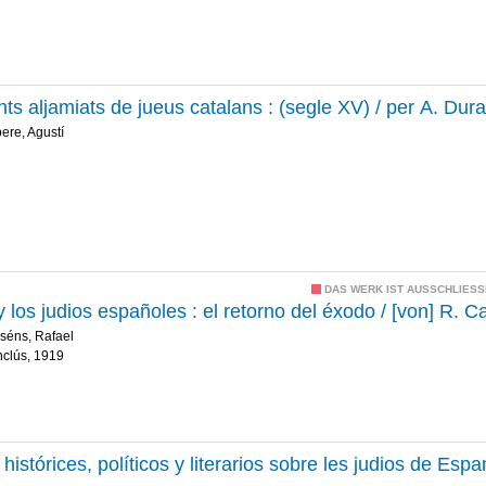
s aljamiats de jueus catalans : (segle XV) / per A. Dur
ere, Agustí
DAS WERK IST AUSSCHLIESS
 los judios españoles : el retorno del éxodo / [von] R. 
séns, Rafael
nclús, 1919
 histórices, políticos y literarios sobre les judios de Es