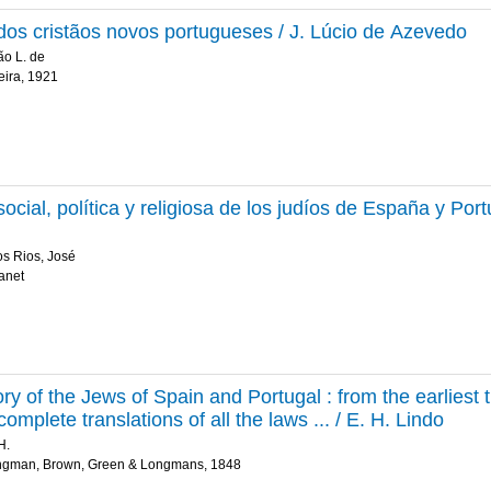
 dos cristãos novos portugueses / J. Lúcio de Azevedo
ão L. de
eira, 1921
social, política y religiosa de los judíos de España y Po
s Rios, José
tanet
ry of the Jews of Spain and Portugal : from the earliest t
h complete translations of all the laws ... / E. H. Lindo
H.
ngman, Brown, Green & Longmans, 1848