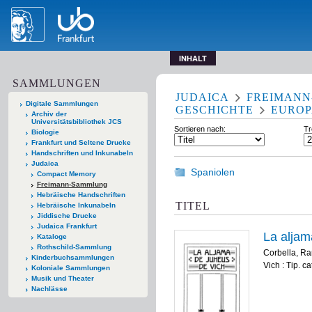
INHALT
SAMMLUNGEN
JUDAICA
FREIMAN
Digitale Sammlungen
GESCHICHTE
EURO
Archiv der
Universitätsbibliothek JCS
Sortieren nach:
Tr
Biologie
Frankfurt und Seltene Drucke
Handschriften und Inkunabeln
Judaica
Spaniolen
Compact Memory
Freimann-Sammlung
Hebräische Handschriften
TITEL
Hebräische Inkunabeln
Jiddische Drucke
Judaica Frankfurt
La aljam
Kataloge
Rothschild-Sammlung
Corbella, R
Kinderbuchsammlungen
Vich : Tip. c
Koloniale Sammlungen
Musik und Theater
Nachlässe