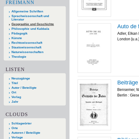
FREIMANN
Allgemeine Schriften
Sprachwissenschaft und
Literatur
Geographie und Geschichte
Auto de 
Philosophie und Kabbala
Adler, Elkan 
Pädagogik
Künste
London [u.a.]
Rechtswissenschaft
Staatswissenschaft
Naturwissenschaften
Theologie
LISTEN
Neuzugänge
Beiträge
Titel
Autor / Beteiligte
Bensemer, W
Ort
Berlin : Gies
Verlag
Jahr
CLOUDS
Schlagwörter
Orte
Autoren / Beteiligte
Verlage