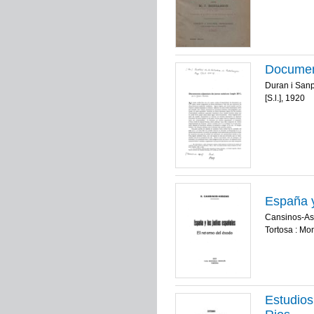
Document
Duran i Sanp
[S.l.], 1920
España y
Cansinos-As
Tortosa : Mo
Estudios