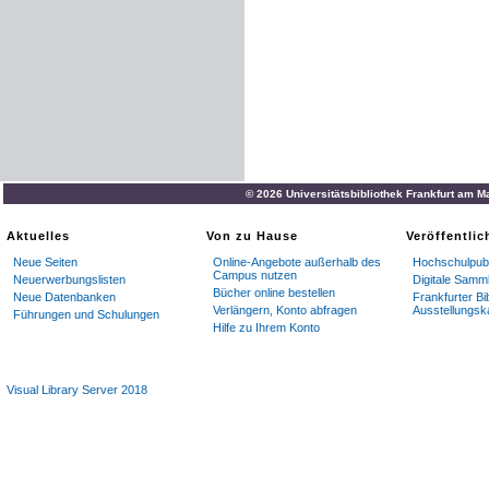
© 2026 Universitätsbibliothek Frankfurt am M
Aktuelles
Von zu Hause
Veröffentli
Neue Seiten
Online-Angebote außerhalb des
Hochschulpubl
Campus nutzen
Neuerwerbungslisten
Digitale Samm
Bücher online bestellen
Neue Datenbanken
Frankfurter Bi
Verlängern, Konto abfragen
Ausstellungsk
Führungen und Schulungen
Hilfe zu Ihrem Konto
Visual Library Server 2018