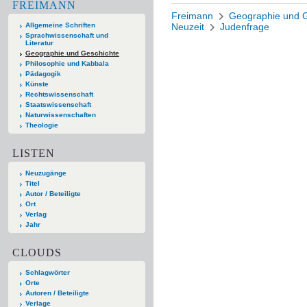
FREIMANN
Freimann
Geographie und G
Allgemeine Schriften
Neuzeit
Judenfrage
Sprachwissenschaft und
Literatur
Geographie und Geschichte
Philosophie und Kabbala
Pädagogik
Künste
Rechtswissenschaft
Staatswissenschaft
Naturwissenschaften
Theologie
LISTEN
Neuzugänge
Titel
Autor / Beteiligte
Ort
Verlag
Jahr
CLOUDS
Schlagwörter
Orte
Autoren / Beteiligte
Verlage