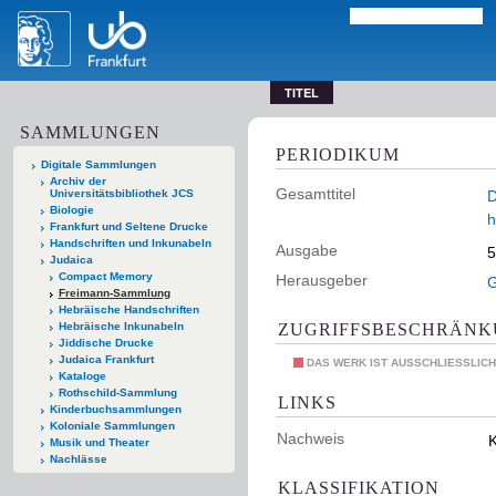
TITEL
SAMMLUNGEN
PERIODIKUM
Digitale Sammlungen
Archiv der
Gesamttitel
Universitätsbibliothek JCS
D
Biologie
h
Frankfurt und Seltene Drucke
Handschriften und Inkunabeln
Ausgabe
5
Judaica
Compact Memory
Herausgeber
G
Freimann-Sammlung
Hebräische Handschriften
ZUGRIFFSBESCHRÄN
Hebräische Inkunabeln
Jiddische Drucke
Judaica Frankfurt
DAS WERK IST AUSSCHLIESSLICH
Kataloge
Rothschild-Sammlung
LINKS
Kinderbuchsammlungen
Koloniale Sammlungen
Nachweis
K
Musik und Theater
Nachlässe
KLASSIFIKATION