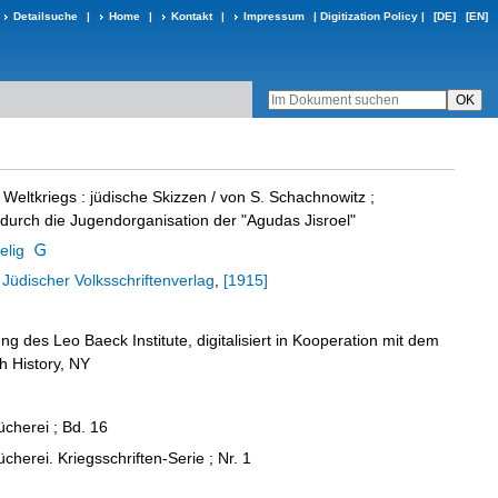
Detailsuche
|
Home
|
Kontakt
|
Impressum
|
Digitization Policy
|
[DE]
[EN]
 Weltkriegs
:
jüdische Skizzen
/ von S. Schachnowitz ;
urch die Jugendorganisation der "Agudas Jisroel"
elig
:
Jüdischer Volksschriftenverlag
,
[1915]
 des Leo Baeck Institute, digitalisiert in Kooperation mit dem
h History, NY
cherei ; Bd. 16
cherei. Kriegsschriften-Serie ; Nr. 1