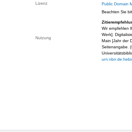
Lizenz
Public Domain M
Beachten Sie bi
Zitierempfehlu
Wir empfehlen I
Werk]. Digitalis
Nutzung
Main [Jahr der D
Seitenangabe. (B
Universitätsbib
urn:nbn:de:hebi