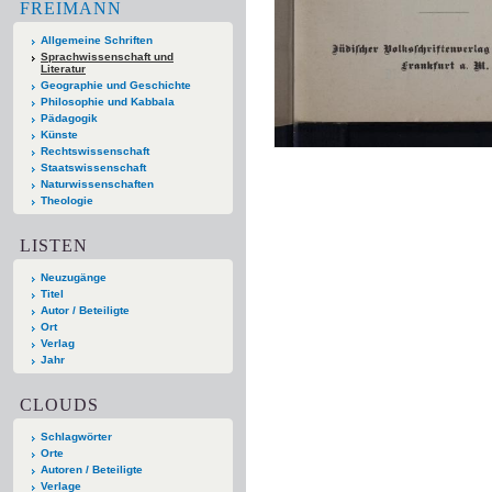
FREIMANN
Allgemeine Schriften
Sprachwissenschaft und
Literatur
Geographie und Geschichte
Philosophie und Kabbala
Pädagogik
Künste
Rechtswissenschaft
Staatswissenschaft
Naturwissenschaften
Theologie
LISTEN
Neuzugänge
Titel
Autor / Beteiligte
Ort
Verlag
Jahr
CLOUDS
Schlagwörter
Orte
Autoren / Beteiligte
Verlage