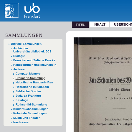
INHALT
ÜBERSICH
TITEL
SAMMLUNGEN
Digitale Sammlungen
Archiv der
Universitätsbibliothek JCS
Biologie
Frankfurt und Seltene Drucke
Handschriften und Inkunabeln
Judaica
Compact Memory
Freimann-Sammlung
Hebräische Handschriften
Hebräische Inkunabeln
Jiddische Drucke
Judaica Frankfurt
Kataloge
Rothschild-Sammlung
Kinderbuchsammlungen
Koloniale Sammlungen
Musik und Theater
Nachlässe