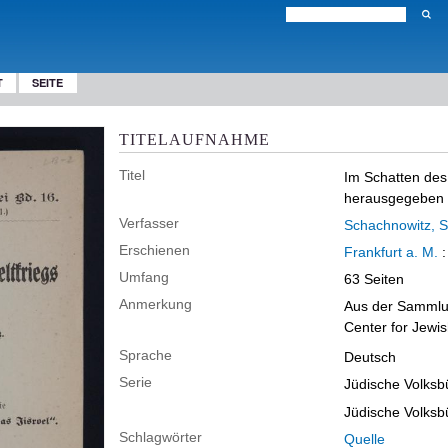
T
SEITE
TITELAUFNAHME
Titel
Im Schatten des
herausgegeben d
Verfasser
Schachnowitz, S
Erschienen
Frankfurt a. M.
Umfang
63 Seiten
Anmerkung
Aus der Sammlung
Center for Jewis
Sprache
Deutsch
Serie
Jüdische Volksbü
Jüdische Volksbü
Schlagwörter
Quelle