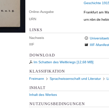
Geschichte 191
Online-Ausgabe
Frankfurt am Ma
URN
urn:nbn:de:heb
LINKS
Nachweis
Universitaet
IIIF
IIIF-Manifes
DOWNLOAD
Im Schatten des Weltkriegs
[
12,68 MB
]
KLASSIFIKATION
Freimann
Sprachwissenschaft und Literatur
L
INHALT
Inhalt des Werkes
NUTZUNGSBEDINGUNGEN