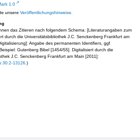
ark 1.0
tte unsere
Veröffentlichungshinweise
.
ng
hnen das Zitieren nach folgendem Schema: [Literaturangaben zum
iert durch die Universitätsbibliothek J.C. Senckenberg Frankfurt am
igitalisierung]: Angabe des permanenten Identifiers, ggf.
eispiel: Gutenberg Bibel [1454/55]. Digitalisiert durch die
liothek J.C. Senckenberg Frankfurt am Main [2011]:
s:30:2-13126
.)