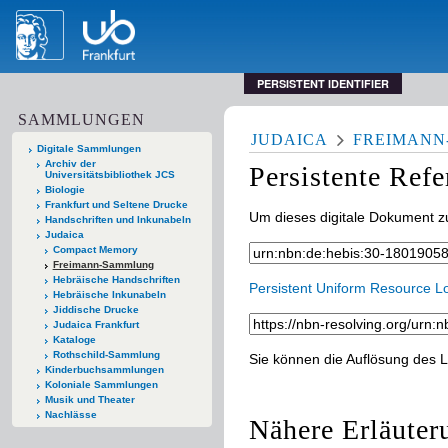
PERSISTENT IDENTIFIER
SAMMLUNGEN
JUDAICA
FREIMAN
Digitale Sammlungen
Archiv der
Persistente Ref
Universitätsbibliothek JCS
Biologie
Frankfurt und Seltene Drucke
Um dieses digitale Dokument zu
Handschriften und Inkunabeln
Judaica
Compact Memory
Freimann-Sammlung
Hebräische Handschriften
Persistent Uniform Resource L
Hebräische Inkunabeln
Jiddische Drucke
Judaica Frankfurt
Kataloge
Rothschild-Sammlung
Sie können die Auflösung des L
Kinderbuchsammlungen
Koloniale Sammlungen
Musik und Theater
Nachlässe
Nähere Erläuter