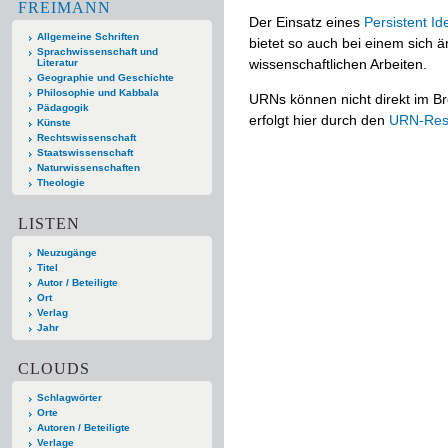
FREIMANN
Der Einsatz eines
Persistent Ide
Allgemeine Schriften
bietet so auch bei einem sich
Sprachwissenschaft und
wissenschaftlichen Arbeiten.
Literatur
Geographie und Geschichte
Philosophie und Kabbala
URNs können nicht direkt im Br
Pädagogik
erfolgt hier durch den
URN-Reso
Künste
Rechtswissenschaft
Staatswissenschaft
Naturwissenschaften
Theologie
LISTEN
Neuzugänge
Titel
Autor / Beteiligte
Ort
Verlag
Jahr
CLOUDS
Schlagwörter
Orte
Autoren / Beteiligte
Verlage