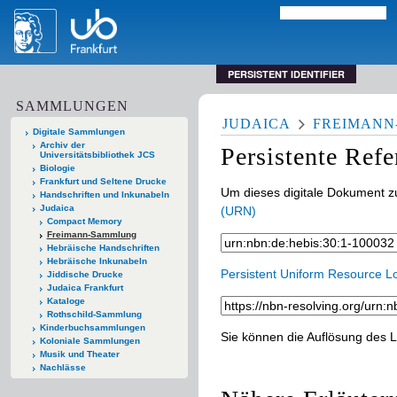
PERSISTENT IDENTIFIER
SAMMLUNGEN
JUDAICA
FREIMAN
Digitale Sammlungen
Archiv der
Persistente Ref
Universitätsbibliothek JCS
Biologie
Frankfurt und Seltene Drucke
Um dieses digitale Dokument zu
Handschriften und Inkunabeln
Judaica
(URN)
Compact Memory
Freimann-Sammlung
Hebräische Handschriften
Hebräische Inkunabeln
Persistent Uniform Resource L
Jiddische Drucke
Judaica Frankfurt
Kataloge
Rothschild-Sammlung
Kinderbuchsammlungen
Sie können die Auflösung des L
Koloniale Sammlungen
Musik und Theater
Nachlässe