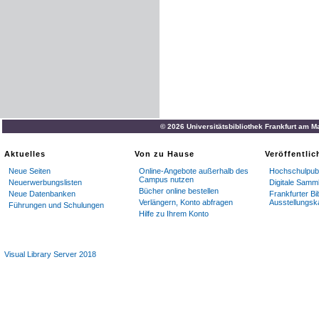
© 2026 Universitätsbibliothek Frankfurt am M
Aktuelles
Von zu Hause
Veröffentli
Neue Seiten
Online-Angebote außerhalb des
Hochschulpubl
Campus nutzen
Neuerwerbungslisten
Digitale Samm
Bücher online bestellen
Neue Datenbanken
Frankfurter Bi
Verlängern, Konto abfragen
Ausstellungsk
Führungen und Schulungen
Hilfe zu Ihrem Konto
Visual Library Server 2018