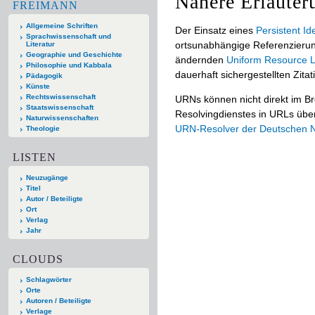
Nähere Erläuter
FREIMANN
Allgemeine Schriften
Der Einsatz eines
Persistent Ide
Sprachwissenschaft und
ortsunabhängige Referenzierun
Literatur
Geographie und Geschichte
ändernden
Uniform Resource L
Philosophie und Kabbala
dauerhaft sichergestellten Zitat
Pädagogik
Künste
Rechtswissenschaft
URNs können nicht direkt im B
Staatswissenschaft
Resolvingdienstes in URLs übers
Naturwissenschaften
URN-Resolver der Deutschen Na
Theologie
LISTEN
Neuzugänge
Titel
Autor / Beteiligte
Ort
Verlag
Jahr
CLOUDS
Schlagwörter
Orte
Autoren / Beteiligte
Verlage