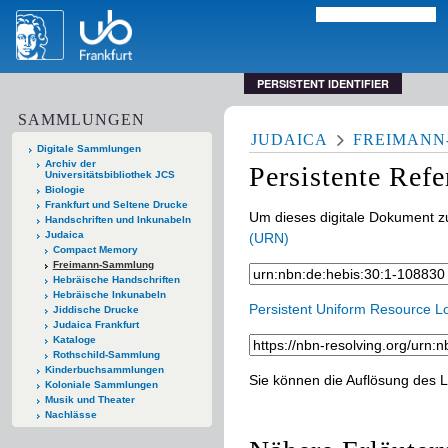
PERSISTENT IDENTIFIER
SAMMLUNGEN
JUDAICA
FREIMAN
Digitale Sammlungen
Archiv der
Persistente Ref
Universitätsbibliothek JCS
Biologie
Frankfurt und Seltene Drucke
Um dieses digitale Dokument zu
Handschriften und Inkunabeln
Judaica
(URN)
Compact Memory
Freimann-Sammlung
Hebräische Handschriften
Hebräische Inkunabeln
Persistent Uniform Resource L
Jiddische Drucke
Judaica Frankfurt
Kataloge
Rothschild-Sammlung
Kinderbuchsammlungen
Sie können die Auflösung des L
Koloniale Sammlungen
Musik und Theater
Nachlässe