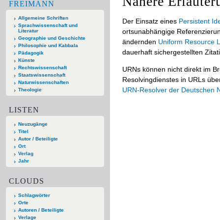
Nähere Erläuter
FREIMANN
Allgemeine Schriften
Der Einsatz eines
Persistent Ide
Sprachwissenschaft und
ortsunabhängige Referenzierun
Literatur
Geographie und Geschichte
ändernden
Uniform Resource L
Philosophie und Kabbala
dauerhaft sichergestellten Zitat
Pädagogik
Künste
Rechtswissenschaft
URNs können nicht direkt im B
Staatswissenschaft
Resolvingdienstes in URLs übers
Naturwissenschaften
URN-Resolver der Deutschen Na
Theologie
LISTEN
Neuzugänge
Titel
Autor / Beteiligte
Ort
Verlag
Jahr
CLOUDS
Schlagwörter
Orte
Autoren / Beteiligte
Verlage