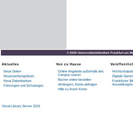
© 2026 Universitätsbibliothek Frankfurt am M
Aktuelles
Von zu Hause
Veröffentli
Neue Seiten
Online-Angebote außerhalb des
Hochschulpubl
Campus nutzen
Neuerwerbungslisten
Digitale Samm
Bücher online bestellen
Neue Datenbanken
Frankfurter Bi
Verlängern, Konto abfragen
Ausstellungsk
Führungen und Schulungen
Hilfe zu Ihrem Konto
Visual Library Server 2018