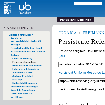
PERSISTENT IDENTIFIER
SAMMLUNGEN
JUDAICA
FREIMAN
Digitale Sammlungen
Archiv der
Persistente Ref
Universitätsbibliothek JCS
Biologie
Frankfurt und Seltene Drucke
Um dieses digitale Dokument zu
Handschriften und Inkunabeln
Judaica
(URN)
Compact Memory
Freimann-Sammlung
Hebräische Handschriften
Hebräische Inkunabeln
Persistent Uniform Resource L
Jiddische Drucke
Judaica Frankfurt
Kataloge
Rothschild-Sammlung
Kinderbuchsammlungen
Sie können die Auflösung des L
Koloniale Sammlungen
Musik und Theater
Nachlässe