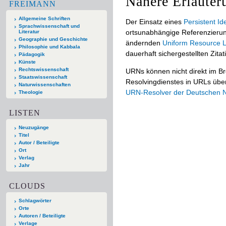
Nähere Erläuter
FREIMANN
Allgemeine Schriften
Der Einsatz eines
Persistent Ide
Sprachwissenschaft und
ortsunabhängige Referenzierun
Literatur
Geographie und Geschichte
ändernden
Uniform Resource L
Philosophie und Kabbala
dauerhaft sichergestellten Zitat
Pädagogik
Künste
Rechtswissenschaft
URNs können nicht direkt im B
Staatswissenschaft
Resolvingdienstes in URLs übers
Naturwissenschaften
URN-Resolver der Deutschen Na
Theologie
LISTEN
Neuzugänge
Titel
Autor / Beteiligte
Ort
Verlag
Jahr
CLOUDS
Schlagwörter
Orte
Autoren / Beteiligte
Verlage