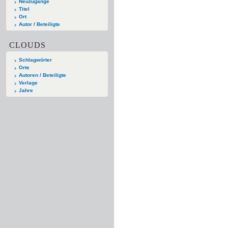
Neuzugänge
Titel
Ort
Autor / Beteiligte
CLOUDS
Schlagwörter
Orte
Autoren / Beteiligte
Verlage
Jahre