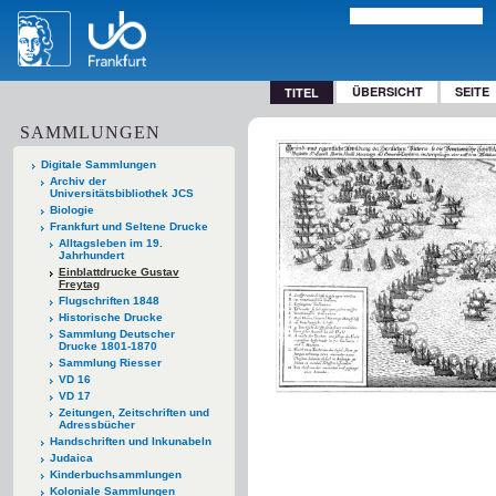
ÜBERSICHT
SEITE
TITEL
SAMMLUNGEN
Digitale Sammlungen
Archiv der
Universitätsbibliothek JCS
Biologie
Frankfurt und Seltene Drucke
Alltagsleben im 19.
Jahrhundert
Einblattdrucke Gustav
Freytag
Flugschriften 1848
Historische Drucke
Sammlung Deutscher
Drucke 1801-1870
Sammlung Riesser
VD 16
VD 17
Zeitungen, Zeitschriften und
Adressbücher
Handschriften und Inkunabeln
Judaica
Kinderbuchsammlungen
Koloniale Sammlungen