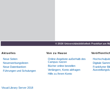
© 2026 Universitätsbibliothek Frankfurt am M
Aktuelles
Von zu Hause
Veröffentli
Neue Seiten
Online-Angebote außerhalb des
Hochschulpubl
Campus nutzen
Neuerwerbungslisten
Digitale Samm
Bücher online bestellen
Neue Datenbanken
Frankfurter Bi
Verlängern, Konto abfragen
Ausstellungsk
Führungen und Schulungen
Hilfe zu Ihrem Konto
Visual Library Server 2018