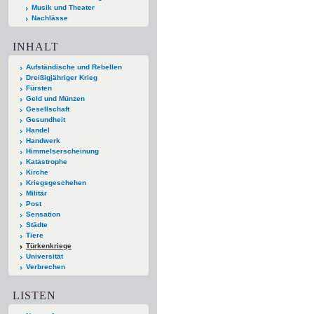
Musik und Theater
Nachlässe
INHALT
Aufständische und Rebellen
Dreißigjähriger Krieg
Fürsten
Geld und Münzen
Gesellschaft
Gesundheit
Handel
Handwerk
Himmelserscheinung
Katastrophe
Kirche
Kriegsgeschehen
Militär
Post
Sensation
Städte
Tiere
Türkenkriege
Universität
Verbrechen
LISTEN