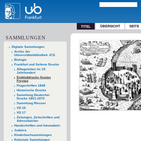
ÜBERSICHT
SEITE
TITEL
SAMMLUNGEN
Digitale Sammlungen
Archiv der
Universitätsbibliothek JCS
Biologie
Frankfurt und Seltene Drucke
Alltagsleben im 19.
Jahrhundert
Einblattdrucke Gustav
Freytag
Flugschriften 1848
Historische Drucke
Sammlung Deutscher
Drucke 1801-1870
Sammlung Riesser
VD 16
VD 17
Zeitungen, Zeitschriften und
Adressbücher
Handschriften und Inkunabeln
Judaica
Kinderbuchsammlungen
Koloniale Sammlungen