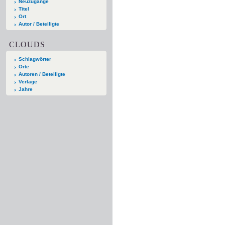
Neuzugänge
Titel
Ort
Autor / Beteiligte
CLOUDS
Schlagwörter
Orte
Autoren / Beteiligte
Verlage
Jahre