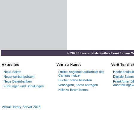
© 2026 Universitätsbibliothek Frankfurt am M
Aktuelles
Von zu Hause
Veröffentli
Neue Seiten
Online-Angebote außerhalb des
Hochschulpubl
Campus nutzen
Neuerwerbungslisten
Digitale Samm
Bücher online bestellen
Neue Datenbanken
Frankfurter Bi
Verlängern, Konto abfragen
Ausstellungsk
Führungen und Schulungen
Hilfe zu Ihrem Konto
Visual Library Server 2018