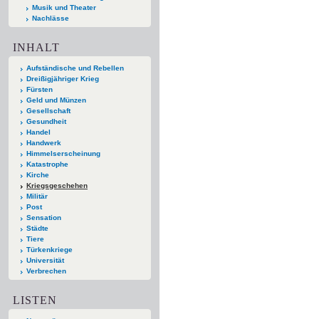
Musik und Theater
Nachlässe
INHALT
Aufständische und Rebellen
Dreißigjähriger Krieg
Fürsten
Geld und Münzen
Gesellschaft
Gesundheit
Handel
Handwerk
Himmelserscheinung
Katastrophe
Kirche
Kriegsgeschehen
Militär
Post
Sensation
Städte
Tiere
Türkenkriege
Universität
Verbrechen
LISTEN