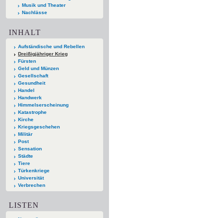
Musik und Theater
Nachlässe
INHALT
Aufständische und Rebellen
Dreißigjähriger Krieg
Fürsten
Geld und Münzen
Gesellschaft
Gesundheit
Handel
Handwerk
Himmelserscheinung
Katastrophe
Kirche
Kriegsgeschehen
Militär
Post
Sensation
Städte
Tiere
Türkenkriege
Universität
Verbrechen
LISTEN