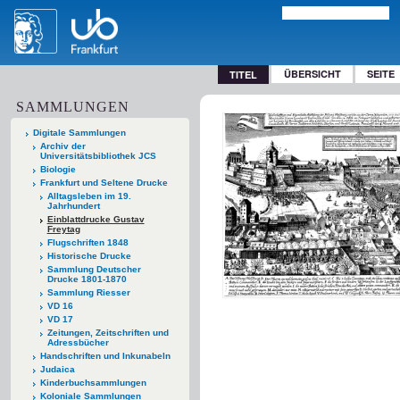
ÜBERSICHT
SEITE
TITEL
SAMMLUNGEN
Digitale Sammlungen
Archiv der
Universitätsbibliothek JCS
Biologie
Frankfurt und Seltene Drucke
Alltagsleben im 19.
Jahrhundert
Einblattdrucke Gustav
Freytag
Flugschriften 1848
Historische Drucke
Sammlung Deutscher
Drucke 1801-1870
Sammlung Riesser
VD 16
VD 17
Zeitungen, Zeitschriften und
Adressbücher
Handschriften und Inkunabeln
Judaica
Kinderbuchsammlungen
Koloniale Sammlungen