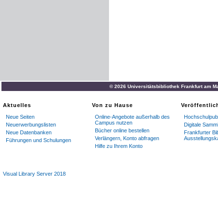
© 2026 Universitätsbibliothek Frankfurt am M
Aktuelles
Von zu Hause
Veröffentli
Neue Seiten
Online-Angebote außerhalb des
Hochschulpubl
Campus nutzen
Neuerwerbungslisten
Digitale Samm
Bücher online bestellen
Neue Datenbanken
Frankfurter Bi
Verlängern, Konto abfragen
Ausstellungsk
Führungen und Schulungen
Hilfe zu Ihrem Konto
Visual Library Server 2018