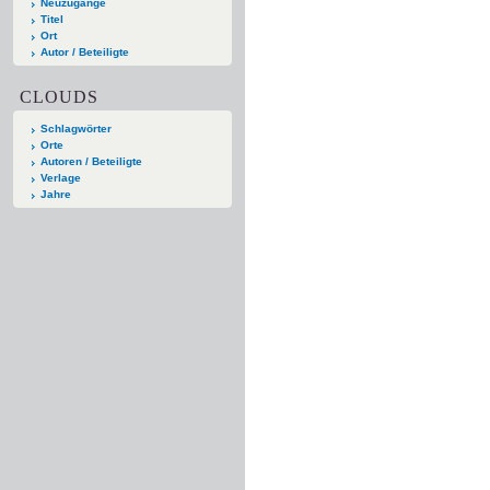
Neuzugänge
Titel
Ort
Autor / Beteiligte
CLOUDS
Schlagwörter
Orte
Autoren / Beteiligte
Verlage
Jahre