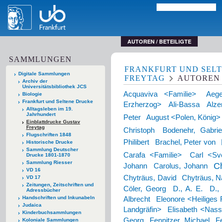
AUTOREN / BETEILIGTE
SAMMLUNGEN
FRANKFURT UND SEL
Digitale Sammlungen
FREYTAG
AUTOREN 
Archiv der
Universitätsbibliothek JCS
Acquaviva <Familie>
Aeg
Biologie
Frankfurt und Seltene Drucke
Erzherzog>
Ali-Bassa
Alze
Alltagsleben im 19.
Jahrhundert
Peter
August <Polen, König>
Einblattdrucke Gustav
Freytag
Christoph
Bodenehr, Gabrie
Flugschriften 1848
Philibert
Brachel, Peter von
Historische Drucke
Sammlung Deutscher
Carafa <Familie>
Carl <Sve
Drucke 1801-1870
Sammlung Riesser
C
Johann
Carolus, Johann
VD 16
Chyträus, David
Chyträus, N
VD 17
Zeitungen, Zeitschriften und
Cöler, Georg
D., A. E.
D.,
Adressbücher
Handschriften und Inkunabeln
Albrecht
Eleonore <Heiliges
Judaica
Landgräfin>
Elisabeth <Nass
Kinderbuchsammlungen
Georg
Fennitzer, Michael
F
Koloniale Sammlungen