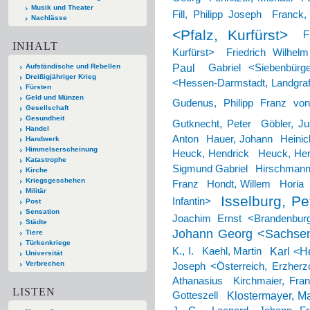
Musik und Theater
Fill, Philipp Joseph
Franck,
Nachlässe
<Pfalz, Kurfürst>
F
INHALT
Kurfürst>
Friedrich Wilhel
Paul
Aufständische und Rebellen
Gabriel <Siebenbürg
Dreißigjähriger Krieg
<Hessen-Darmstadt, Landgra
Fürsten
Geld und Münzen
Gudenus, Philipp Franz vo
Gesellschaft
Gesundheit
Gutknecht, Peter
Göbler, Ju
Handel
Anton
Hauer, Johann
Heinic
Handwerk
Himmelserscheinung
Heuck, Hendrick
Heuck, Hen
Katastrophe
Sigmund Gabriel
Hirschmann
Kirche
Kriegsgeschehen
Franz
Hondt, Willem
Horia
Militär
Isselburg, Pe
Infantin>
Post
Sensation
Joachim Ernst <Brandenbur
Städte
Johann Georg <Sachsen,
Tiere
Türkenkriege
Karl <H
K., I.
Kaehl, Martin
Universität
Verbrechen
Joseph <Österreich, Erzherz
Athanasius
Kirchmaier, Fra
LISTEN
Klostermayer, Ma
Gotteszell