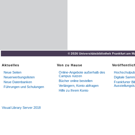
© 2026 Universitätsbibliothek Frankfurt am M
Aktuelles
Von zu Hause
Veröffentli
Neue Seiten
Online-Angebote außerhalb des
Hochschulpubl
Campus nutzen
Neuerwerbungslisten
Digitale Samm
Bücher online bestellen
Neue Datenbanken
Frankfurter Bi
Verlängern, Konto abfragen
Ausstellungsk
Führungen und Schulungen
Hilfe zu Ihrem Konto
Visual Library Server 2018