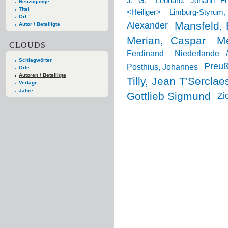
J. G.
Leonard, Johann Fri
Neuzugänge
Titel
<Heiliger>
Limburg-Styrum
Ort
Mansfeld, 
Alexander
Autor / Beteiligte
Merian, Caspar
Me
CLOUDS
Ferdinand
Niederlande 
Schlagwörter
Preuß
Posthius, Johannes
Orte
Autoren / Beteiligte
Tilly, Jean T'Serclae
Verlage
Jahre
Gottlieb Sigmund
Zi