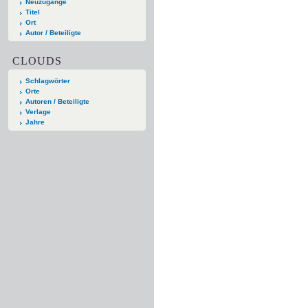
Neuzugänge
Titel
Ort
Autor / Beteiligte
CLOUDS
Schlagwörter
Orte
Autoren / Beteiligte
Verlage
Jahre