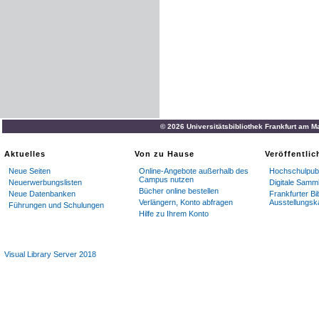
© 2026 Universitätsbibliothek Frankfurt am M
Aktuelles
Von zu Hause
Veröffentli
Neue Seiten
Online-Angebote außerhalb des
Hochschulpubl
Campus nutzen
Neuerwerbungslisten
Digitale Samm
Bücher online bestellen
Neue Datenbanken
Frankfurter Bi
Verlängern, Konto abfragen
Ausstellungsk
Führungen und Schulungen
Hilfe zu Ihrem Konto
Visual Library Server 2018