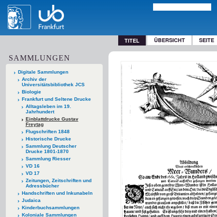
ÜBERSICHT
SEITE
TITEL
SAMMLUNGEN
Digitale Sammlungen
Archiv der
Universitätsbibliothek JCS
Biologie
Frankfurt und Seltene Drucke
Alltagsleben im 19.
Jahrhundert
Einblattdrucke Gustav
Freytag
Flugschriften 1848
Historische Drucke
Sammlung Deutscher
Drucke 1801-1870
Sammlung Riesser
VD 16
VD 17
Zeitungen, Zeitschriften und
Adressbücher
Handschriften und Inkunabeln
Judaica
Kinderbuchsammlungen
Koloniale Sammlungen