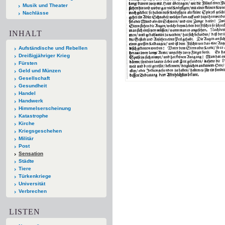
Musik und Theater
Nachlässe
INHALT
Aufständische und Rebellen
Dreißigjähriger Krieg
Fürsten
Geld und Münzen
Gesellschaft
Gesundheit
Handel
Handwerk
Himmelserscheinung
Katastrophe
Kirche
Kriegsgeschehen
Militär
Post
Sensation
Städte
Tiere
Türkenkriege
Universität
Verbrechen
LISTEN