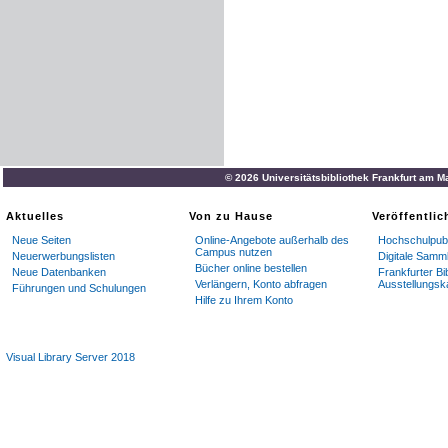
© 2026 Universitätsbibliothek Frankfurt am M
Aktuelles
Von zu Hause
Veröffentli
Neue Seiten
Online-Angebote außerhalb des
Hochschulpubl
Campus nutzen
Neuerwerbungslisten
Digitale Samm
Bücher online bestellen
Neue Datenbanken
Frankfurter Bi
Verlängern, Konto abfragen
Ausstellungsk
Führungen und Schulungen
Hilfe zu Ihrem Konto
Visual Library Server 2018