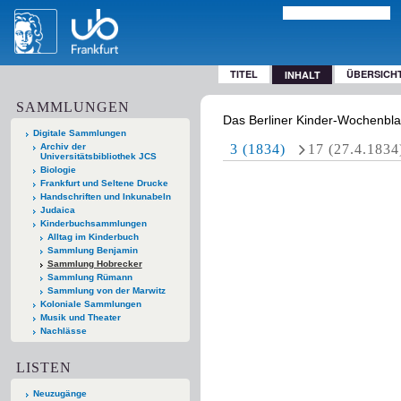
TITEL
ÜBERSICH
INHALT
SAMMLUNGEN
Das Berliner Kinder-Wochenblatt
Digitale Sammlungen
Archiv der
3 (1834)
17 (27.4.1834
Universitätsbibliothek JCS
Biologie
Frankfurt und Seltene Drucke
Handschriften und Inkunabeln
Judaica
Kinderbuchsammlungen
Alltag im Kinderbuch
Sammlung Benjamin
Sammlung Hobrecker
Sammlung Rümann
Sammlung von der Marwitz
Koloniale Sammlungen
Musik und Theater
Nachlässe
LISTEN
Neuzugänge