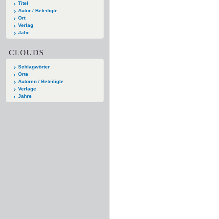
Titel
Autor / Beteiligte
Ort
Verlag
Jahr
CLOUDS
Schlagwörter
Orte
Autoren / Beteiligte
Verlage
Jahre