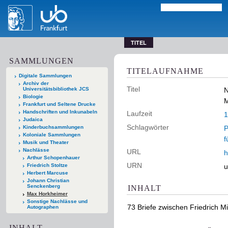
TITEL
SAMMLUNGEN
TITELAUFNAHME
Digitale Sammlungen
Archiv der
Titel
Universitätsbibliothek JCS
N
Biologie
M
Frankfurt und Seltene Drucke
Handschriften und Inkunabeln
Laufzeit
1
Judaica
Schlagwörter
Kinderbuchsammlungen
P
Koloniale Sammlungen
f
Musik und Theater
Nachlässe
URL
h
Arthur Schopenhauer
URN
Friedrich Stoltze
u
Herbert Marcuse
Johann Christian
Senckenberg
INHALT
Max Horkheimer
Sonstige Nachlässe und
73 Briefe zwischen Friedrich 
Autographen
INHALT