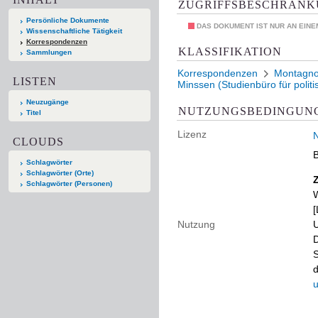
ZUGRIFFSBESCHRÄN
Persönliche Dokumente
DAS DOKUMENT IST NUR AN EIN
Wissenschaftliche Tätigkeit
Korrespondenzen
KLASSIFIKATION
Sammlungen
Korrespondenzen
Montagno
LISTEN
Minssen (Studienbüro für politi
Neuzugänge
NUTZUNGSBEDINGUN
Titel
Lizenz
N
CLOUDS
B
Schlagwörter
Schlagwörter (Orte)
Schlagwörter (Personen)
W
[
Nutzung
U
D
S
d
u