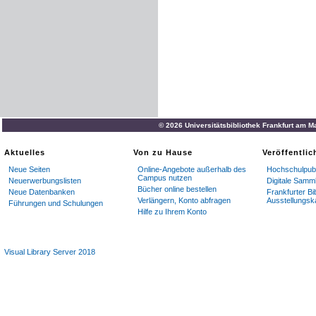
© 2026 Universitätsbibliothek Frankfurt am M
Aktuelles
Von zu Hause
Veröffentli
Neue Seiten
Online-Angebote außerhalb des
Hochschulpubl
Campus nutzen
Neuerwerbungslisten
Digitale Samm
Bücher online bestellen
Neue Datenbanken
Frankfurter Bi
Verlängern, Konto abfragen
Ausstellungsk
Führungen und Schulungen
Hilfe zu Ihrem Konto
Visual Library Server 2018