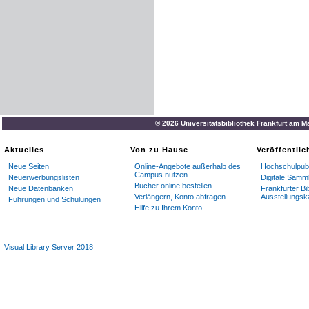
© 2026 Universitätsbibliothek Frankfurt am M
Aktuelles
Von zu Hause
Veröffentli
Neue Seiten
Online-Angebote außerhalb des
Hochschulpubl
Campus nutzen
Neuerwerbungslisten
Digitale Samm
Bücher online bestellen
Neue Datenbanken
Frankfurter Bi
Verlängern, Konto abfragen
Ausstellungsk
Führungen und Schulungen
Hilfe zu Ihrem Konto
Visual Library Server 2018