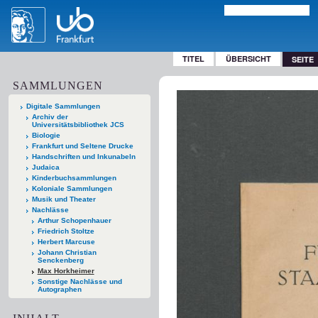
TITEL
ÜBERSICHT
SEITE
SAMMLUNGEN
Digitale Sammlungen
Archiv der
Universitätsbibliothek JCS
Biologie
Frankfurt und Seltene Drucke
Handschriften und Inkunabeln
Judaica
Kinderbuchsammlungen
Koloniale Sammlungen
Musik und Theater
Nachlässe
Arthur Schopenhauer
Friedrich Stoltze
Herbert Marcuse
Johann Christian
Senckenberg
Max Horkheimer
Sonstige Nachlässe und
Autographen