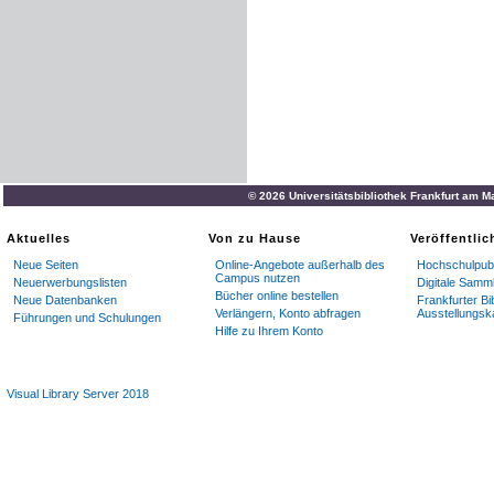
© 2026 Universitätsbibliothek Frankfurt am M
Aktuelles
Von zu Hause
Veröffentli
Neue Seiten
Online-Angebote außerhalb des
Hochschulpubl
Campus nutzen
Neuerwerbungslisten
Digitale Samm
Bücher online bestellen
Neue Datenbanken
Frankfurter Bi
Verlängern, Konto abfragen
Ausstellungsk
Führungen und Schulungen
Hilfe zu Ihrem Konto
Visual Library Server 2018