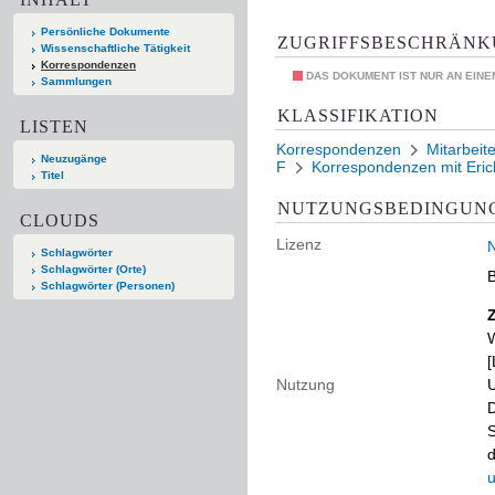
Persönliche Dokumente
ZUGRIFFSBESCHRÄN
Wissenschaftliche Tätigkeit
Korrespondenzen
DAS DOKUMENT IST NUR AN EIN
Sammlungen
KLASSIFIKATION
LISTEN
Korrespondenzen
Mitarbeite
Neuzugänge
F
Korrespondenzen mit Er
Titel
NUTZUNGSBEDINGUN
CLOUDS
Lizenz
N
Schlagwörter
Schlagwörter (Orte)
B
Schlagwörter (Personen)
W
[
Nutzung
U
D
S
d
u