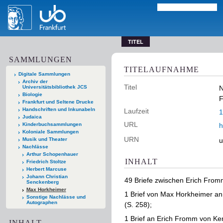
TITEL
SAMMLUNGEN
TITELAUFNAHME
Digitale Sammlungen
Archiv der
Titel
Universitätsbibliothek JCS
N
Biologie
F
Frankfurt und Seltene Drucke
Handschriften und Inkunabeln
Laufzeit
1
Judaica
URL
Kinderbuchsammlungen
h
Koloniale Sammlungen
URN
Musik und Theater
u
Nachlässe
Arthur Schopenhauer
INHALT
Friedrich Stoltze
Herbert Marcuse
Johann Christian
49 Briefe zwischen Erich From
Senckenberg
Max Horkheimer
1 Brief von Max Horkheimer an
Sonstige Nachlässe und
Autographen
(S. 258);
1 Brief an Erich Fromm von Ken
INHALT