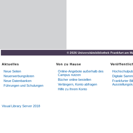
© 2026 Universitätsbibliothek Frankfurt am M
Aktuelles
Von zu Hause
Veröffentli
Neue Seiten
Online-Angebote außerhalb des
Hochschulpubl
Campus nutzen
Neuerwerbungslisten
Digitale Samm
Bücher online bestellen
Neue Datenbanken
Frankfurter Bi
Verlängern, Konto abfragen
Ausstellungsk
Führungen und Schulungen
Hilfe zu Ihrem Konto
Visual Library Server 2018