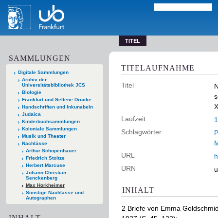
TITEL
SAMMLUNGEN
TITELAUFNAHME
Digitale Sammlungen
Archiv der
Titel
Universitätsbibliothek JCS
N
Biologie
s
Frankfurt und Seltene Drucke
X
Handschriften und Inkunabeln
Judaica
Laufzeit
1
Kinderbuchsammlungen
Koloniale Sammlungen
Schlagwörter
P
Musik und Theater
M
Nachlässe
Arthur Schopenhauer
URL
h
Friedrich Stoltze
Herbert Marcuse
URN
u
Johann Christian
Senckenberg
Max Horkheimer
INHALT
Sonstige Nachlässe und
Autographen
2 Briefe von Emma Goldschmidt
INHALT