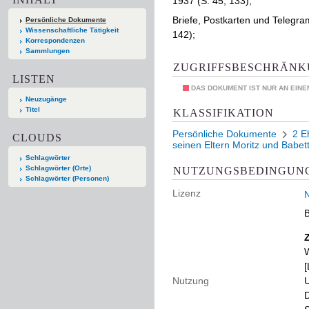
1937 (S. 45, 133);
Briefe, Postkarten und Telegr
Persönliche Dokumente
Wissenschaftliche Tätigkeit
142);
Korrespondenzen
Sammlungen
ZUGRIFFSBESCHRÄN
LISTEN
DAS DOKUMENT IST NUR AN EIN
Neuzugänge
Titel
KLASSIFIKATION
Persönliche Dokumente
2 E
CLOUDS
seinen Eltern Moritz und Babe
Schlagwörter
Schlagwörter (Orte)
NUTZUNGSBEDINGUN
Schlagwörter (Personen)
Lizenz
N
B
W
[
Nutzung
U
D