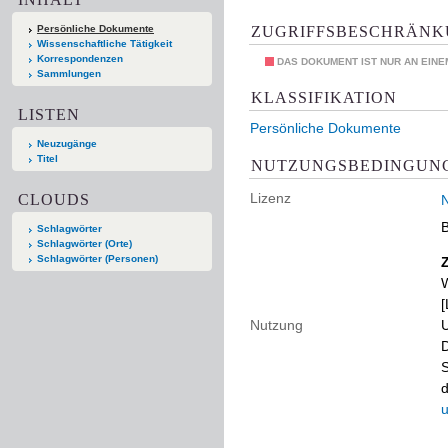
ZUGRIFFSBESCHRÄN
Persönliche Dokumente
Wissenschaftliche Tätigkeit
Korrespondenzen
DAS DOKUMENT IST NUR AN EIN
Sammlungen
KLASSIFIKATION
LISTEN
Persönliche Dokumente
Neuzugänge
Titel
NUTZUNGSBEDINGUN
Lizenz
CLOUDS
N
B
Schlagwörter
Schlagwörter (Orte)
Schlagwörter (Personen)
W
[
Nutzung
U
D
S
d
u