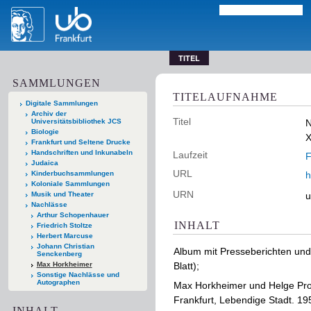
TITEL
SAMMLUNGEN
TITELAUFNAHME
Digitale Sammlungen
Archiv der
Titel
Universitätsbibliothek JCS
N
Biologie
X
Frankfurt und Seltene Drucke
Handschriften und Inkunabeln
Laufzeit
F
Judaica
URL
Kinderbuchsammlungen
h
Koloniale Sammlungen
URN
Musik und Theater
u
Nachlässe
Arthur Schopenhauer
INHALT
Friedrich Stoltze
Herbert Marcuse
Johann Christian
Album mit Presseberichten und 
Senckenberg
Max Horkheimer
Blatt);
Sonstige Nachlässe und
Autographen
Max Horkheimer und Helge Pross
Frankfurt, Lebendige Stadt. 195
INHALT