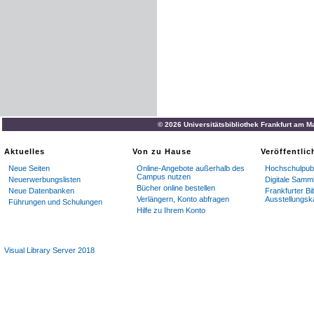
© 2026 Universitätsbibliothek Frankfurt am M
Aktuelles
Von zu Hause
Veröffentli
Neue Seiten
Online-Angebote außerhalb des
Hochschulpubl
Campus nutzen
Neuerwerbungslisten
Digitale Samm
Bücher online bestellen
Neue Datenbanken
Frankfurter Bi
Verlängern, Konto abfragen
Ausstellungsk
Führungen und Schulungen
Hilfe zu Ihrem Konto
Visual Library Server 2018