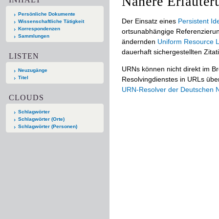
Nähere Erläuter
Persönliche Dokumente
Der Einsatz eines
Persistent Ide
Wissenschaftliche Tätigkeit
Korrespondenzen
ortsunabhängige Referenzierun
Sammlungen
ändernden
Uniform Resource L
dauerhaft sichergestellten Zitat
LISTEN
URNs können nicht direkt im B
Neuzugänge
Titel
Resolvingdienstes in URLs übers
URN-Resolver der Deutschen Na
CLOUDS
Schlagwörter
Schlagwörter (Orte)
Schlagwörter (Personen)