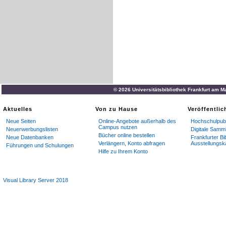
© 2026 Universitätsbibliothek Frankfurt am M
Aktuelles
Von zu Hause
Veröffentli
Neue Seiten
Online-Angebote außerhalb des
Hochschulpubl
Campus nutzen
Neuerwerbungslisten
Digitale Samm
Bücher online bestellen
Neue Datenbanken
Frankfurter Bi
Verlängern, Konto abfragen
Ausstellungsk
Führungen und Schulungen
Hilfe zu Ihrem Konto
Visual Library Server 2018