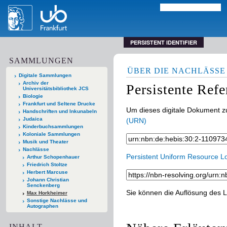
PERSISTENT IDENTIFIER
SAMMLUNGEN
ÜBER DIE NACHLÄSSE
Digitale Sammlungen
Archiv der
Persistente Ref
Universitätsbibliothek JCS
Biologie
Frankfurt und Seltene Drucke
Um dieses digitale Dokument zu
Handschriften und Inkunabeln
Judaica
(URN)
Kinderbuchsammlungen
Koloniale Sammlungen
Musik und Theater
Nachlässe
Persistent Uniform Resource L
Arthur Schopenhauer
Friedrich Stoltze
Herbert Marcuse
Johann Christian
Senckenberg
Sie können die Auflösung des L
Max Horkheimer
Sonstige Nachlässe und
Autographen
INHALT