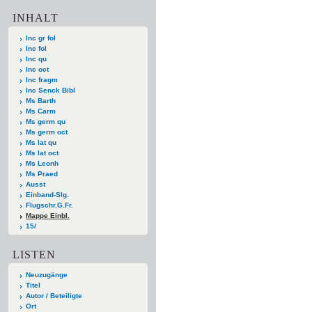
INHALT
Inc gr fol
Inc fol
Inc qu
Inc oct
Inc fragm
Inc Senck Bibl
Ms Barth
Ms Carm
Ms germ qu
Ms germ oct
Ms lat qu
Ms lat oct
Ms Leonh
Ms Praed
Ausst
Einband-Slg.
Flugschr.G.Fr.
Mappe Einbl.
15/
LISTEN
Neuzugänge
Titel
Autor / Beteiligte
Ort