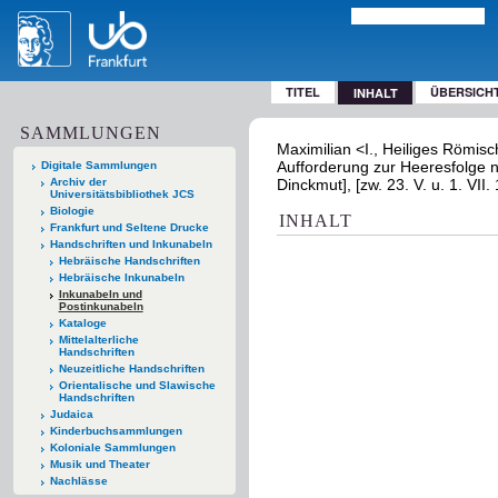
TITEL
ÜBERSICH
INHALT
SAMMLUNGEN
Maximilian <I., Heiliges Römisc
Aufforderung zur Heeresfolge n
Digitale Sammlungen
Archiv der
Dinckmut], [zw. 23. V. u. 1. VII.
Universitätsbibliothek JCS
Biologie
INHALT
Frankfurt und Seltene Drucke
Handschriften und Inkunabeln
Hebräische Handschriften
Hebräische Inkunabeln
Inkunabeln und
Postinkunabeln
Kataloge
Mittelalterliche
Handschriften
Neuzeitliche Handschriften
Orientalische und Slawische
Handschriften
Judaica
Kinderbuchsammlungen
Koloniale Sammlungen
Musik und Theater
Nachlässe