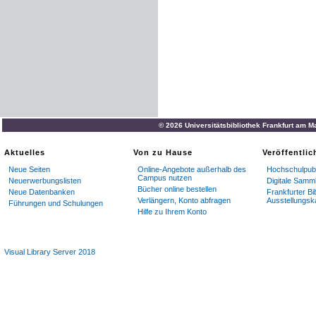
© 2026 Universitätsbibliothek Frankfurt am M
Aktuelles
Von zu Hause
Veröffentli
Neue Seiten
Online-Angebote außerhalb des
Hochschulpubl
Campus nutzen
Neuerwerbungslisten
Digitale Samm
Bücher online bestellen
Neue Datenbanken
Frankfurter Bi
Verlängern, Konto abfragen
Ausstellungsk
Führungen und Schulungen
Hilfe zu Ihrem Konto
Visual Library Server 2018