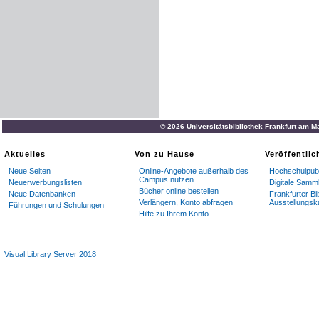
© 2026 Universitätsbibliothek Frankfurt am M
Aktuelles
Von zu Hause
Veröffentli
Neue Seiten
Online-Angebote außerhalb des
Hochschulpubl
Campus nutzen
Neuerwerbungslisten
Digitale Samm
Bücher online bestellen
Neue Datenbanken
Frankfurter Bi
Verlängern, Konto abfragen
Ausstellungsk
Führungen und Schulungen
Hilfe zu Ihrem Konto
Visual Library Server 2018