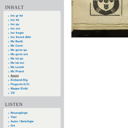
INHALT
Inc gr fol
Inc fol
Inc qu
Inc oct
Inc fragm
Inc Senck Bibl
Ms Barth
Ms Carm
Ms germ qu
Ms germ oct
Ms lat qu
Ms lat oct
Ms Leonh
Ms Praed
Ausst
Einband-Slg.
Flugschr.G.Fr.
Mappe Einbl.
15/
LISTEN
Neuzugänge
Titel
Autor / Beteiligte
Ort