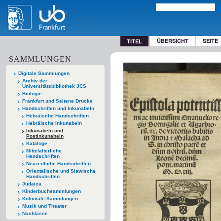
ÜBERSICHT
SEITE
TITEL
SAMMLUNGEN
Digitale Sammlungen
Archiv der
Universitätsbibliothek JCS
Biologie
Frankfurt und Seltene Drucke
Handschriften und Inkunabeln
Hebräische Handschriften
Hebräische Inkunabeln
Inkunabeln und
Postinkunabeln
Kataloge
Mittelalterliche
Handschriften
Neuzeitliche Handschriften
Orientalische und Slawische
Handschriften
Judaica
Kinderbuchsammlungen
Koloniale Sammlungen
Musik und Theater
Nachlässe