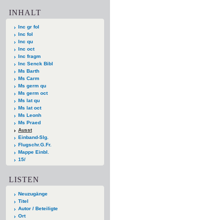
INHALT
Inc gr fol
Inc fol
Inc qu
Inc oct
Inc fragm
Inc Senck Bibl
Ms Barth
Ms Carm
Ms germ qu
Ms germ oct
Ms lat qu
Ms lat oct
Ms Leonh
Ms Praed
Ausst
Einband-Slg.
Flugschr.G.Fr.
Mappe Einbl.
15/
LISTEN
Neuzugänge
Titel
Autor / Beteiligte
Ort