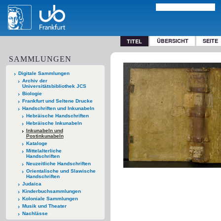
ÜBERSICHT
SEITE
TITEL
SAMMLUNGEN
Digitale Sammlungen
Archiv der
Universitätsbibliothek JCS
Biologie
Frankfurt und Seltene Drucke
Handschriften und Inkunabeln
Hebräische Handschriften
Hebräische Inkunabeln
Inkunabeln und
Postinkunabeln
Kataloge
Mittelalterliche
Handschriften
Neuzeitliche Handschriften
Orientalische und Slawische
Handschriften
Judaica
Kinderbuchsammlungen
Koloniale Sammlungen
Musik und Theater
Nachlässe