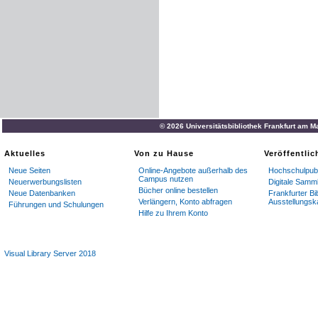
© 2026 Universitätsbibliothek Frankfurt am M
Aktuelles
Von zu Hause
Veröffentli
Neue Seiten
Online-Angebote außerhalb des
Hochschulpubl
Campus nutzen
Neuerwerbungslisten
Digitale Samm
Bücher online bestellen
Neue Datenbanken
Frankfurter Bi
Verlängern, Konto abfragen
Ausstellungsk
Führungen und Schulungen
Hilfe zu Ihrem Konto
Visual Library Server 2018