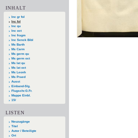
INHALT
Inc gr fol
Inc fol
Inc qu
Inc oct
Inc fragm
Inc Senck Bibl
Ms Barth
Ms Carm
Ms germ qu
Ms germ oct
Ms lat qu
Ms lat oct
Ms Leonh
Ms Praed
Ausst
Einband-Slg.
Flugschr.G.Fr.
Mappe Einbl.
15/
LISTEN
Neuzugänge
Titel
Autor / Beteiligte
Ort