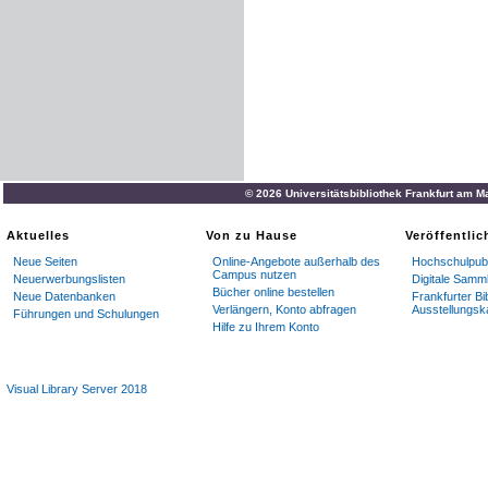
© 2026 Universitätsbibliothek Frankfurt am M
Aktuelles
Von zu Hause
Veröffentli
Neue Seiten
Online-Angebote außerhalb des
Hochschulpubl
Campus nutzen
Neuerwerbungslisten
Digitale Samm
Bücher online bestellen
Neue Datenbanken
Frankfurter Bi
Verlängern, Konto abfragen
Ausstellungsk
Führungen und Schulungen
Hilfe zu Ihrem Konto
Visual Library Server 2018