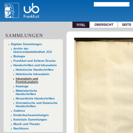
ÜBERSICHT
SEITE
TITEL
SAMMLUNGEN
Digitale Sammlungen
Archiv der
Universitätsbibliothek JCS
Biologie
Frankfurt und Seltene Drucke
Handschriften und Inkunabeln
Hebräische Handschriften
Hebräische Inkunabeln
Inkunabeln und
Postinkunabeln
Kataloge
Mittelalterliche
Handschriften
Neuzeitliche Handschriften
Orientalische und Slawische
Handschriften
Judaica
Kinderbuchsammlungen
Koloniale Sammlungen
Musik und Theater
Nachlässe