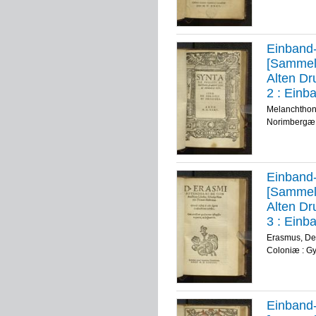
Einband-
[Sammelb
Alten Dr
2 :
Einba
Syntaxis
Melanchthon,
authore 
Norimbergæ :
Item De 
Einband-
[Sammelb
Alten Dr
3 :
Einba
D. Erasm
Erasmus, De
libellus.
Coloniæ : G
illustrat
Construc
quadam n
Einband-
Despaut