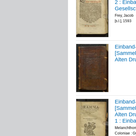
2 :
Einba
Gesellsc
Freyen S
Frey, Jacob
An vilen
[s.l.], 1593
zusamen 
[[Elektr
Einband-
[Sammelb
Alten Dr
Einband-
[Sammelb
Alten Dr
1 :
Einba
Grammat
Melanchthon,
Coloniae : 