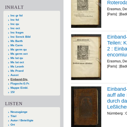
Roteroda
INHALT
verboru[
Erasmus, De
[Paris] : [Ba
Inc gr fol
Inc fol
Inc qu
Inc oct
Inc fragm
Einband-
Inc Senck Bibl
Ms Barth
Teilen: 
Ms Carm
2 :
Einba
Ms germ qu
encomiu
Ms germ oct
Ms lat qu
declamat
Erasmus, De
Ms lat oct
[Paris] : [Ba
Ms Leonh
Ms Praed
Ausst
Einband-Slg.
Flugschr.G.Fr.
Mappe Einbl.
Einband-
15/
auff all
durch da
LISTEN
Leßlicher
figure[n
Neuzugänge
Nürmberg : G
Titel
nutz un[
Autor / Beteiligte
Ort