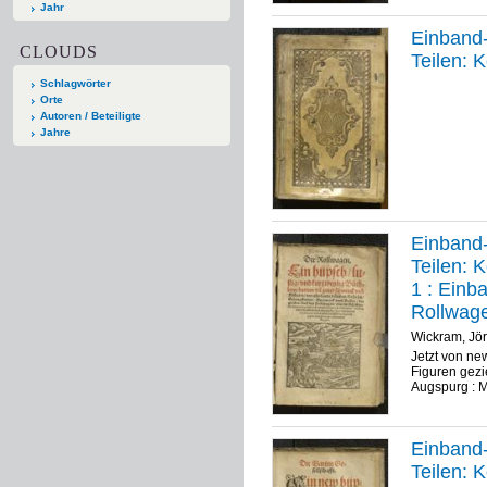
Jahr
Einband-
CLOUDS
Teilen: 
Schlagwörter
Orte
Autoren / Beteiligte
Jahre
Einband-
Teilen: 
1 :
Einba
Rollwag
Wickram, Jö
Jetzt von n
Figuren gezi
Augspurg : M
Einband-
Teilen: 