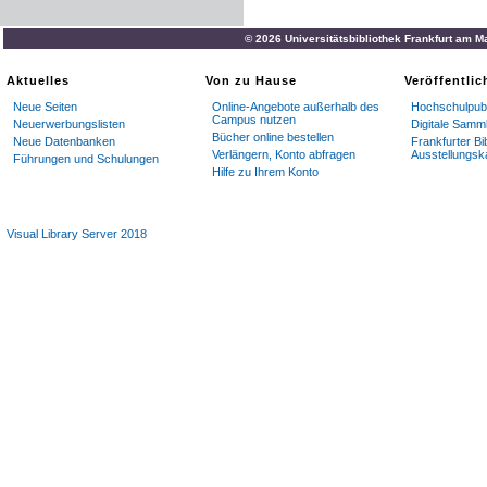
© 2026 Universitätsbibliothek Frankfurt am M
Aktuelles
Von zu Hause
Veröffentli
Neue Seiten
Online-Angebote außerhalb des
Hochschulpubl
Campus nutzen
Neuerwerbungslisten
Digitale Samm
Bücher online bestellen
Neue Datenbanken
Frankfurter Bi
Verlängern, Konto abfragen
Ausstellungsk
Führungen und Schulungen
Hilfe zu Ihrem Konto
Visual Library Server 2018