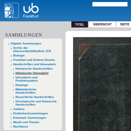
ÜBERSICHT
SEITE
TITEL
SAMMLUNGEN
Digitale Sammlungen
Archiv der
Universitätsbibliothek JCS
Biologie
Frankfurt und Seltene Drucke
Handschriften und Inkunabeln
Hebräische Handschriften
Hebräische Inkunabeln
Inkunabeln und
Postinkunabeln
Kataloge
Mittelalterliche
Handschriften
Neuzeitliche Handschriften
Orientalische und Slawische
Handschriften
Judaica
Kinderbuchsammlungen
Koloniale Sammlungen
Musik und Theater
Nachlässe