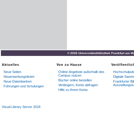
© 2026 Universitätsbibliothek Frankfurt am M
Aktuelles
Von zu Hause
Veröffentli
Neue Seiten
Online-Angebote außerhalb des
Hochschulpubl
Campus nutzen
Neuerwerbungslisten
Digitale Samm
Bücher online bestellen
Neue Datenbanken
Frankfurter Bi
Verlängern, Konto abfragen
Ausstellungsk
Führungen und Schulungen
Hilfe zu Ihrem Konto
Visual Library Server 2018