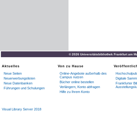
© 2026 Universitätsbibliothek Frankfurt am M
Aktuelles
Von zu Hause
Veröffentli
Neue Seiten
Online-Angebote außerhalb des
Hochschulpubl
Campus nutzen
Neuerwerbungslisten
Digitale Samm
Bücher online bestellen
Neue Datenbanken
Frankfurter Bi
Verlängern, Konto abfragen
Ausstellungsk
Führungen und Schulungen
Hilfe zu Ihrem Konto
Visual Library Server 2018