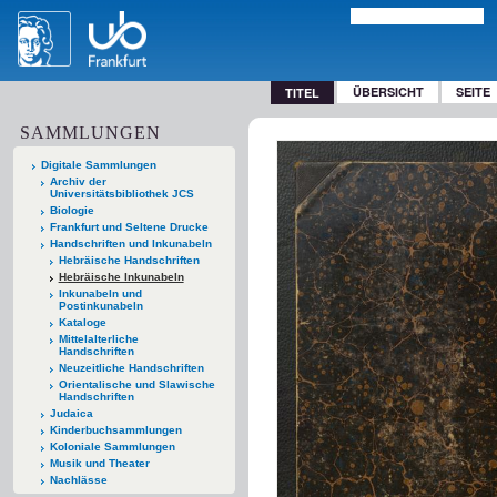
ÜBERSICHT
SEITE
TITEL
SAMMLUNGEN
Digitale Sammlungen
Archiv der
Universitätsbibliothek JCS
Biologie
Frankfurt und Seltene Drucke
Handschriften und Inkunabeln
Hebräische Handschriften
Hebräische Inkunabeln
Inkunabeln und
Postinkunabeln
Kataloge
Mittelalterliche
Handschriften
Neuzeitliche Handschriften
Orientalische und Slawische
Handschriften
Judaica
Kinderbuchsammlungen
Koloniale Sammlungen
Musik und Theater
Nachlässe