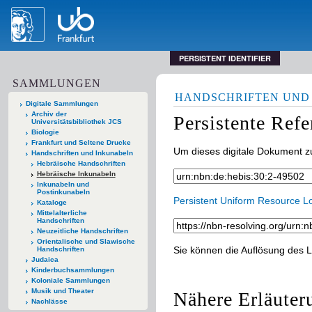
PERSISTENT IDENTIFIER
SAMMLUNGEN
HANDSCHRIFTEN UND
Digitale Sammlungen
Archiv der
Persistente Ref
Universitätsbibliothek JCS
Biologie
Frankfurt und Seltene Drucke
Um dieses digitale Dokument zu
Handschriften und Inkunabeln
Hebräische Handschriften
Hebräische Inkunabeln
Inkunabeln und
Postinkunabeln
Persistent Uniform Resource L
Kataloge
Mittelalterliche
Handschriften
Neuzeitliche Handschriften
Orientalische und Slawische
Sie können die Auflösung des L
Handschriften
Judaica
Kinderbuchsammlungen
Koloniale Sammlungen
Musik und Theater
Nähere Erläuter
Nachlässe