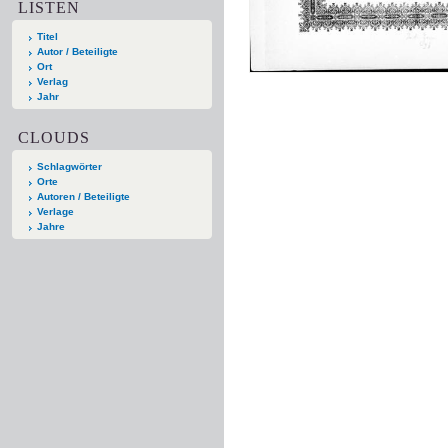
LISTEN
Titel
Autor / Beteiligte
Ort
Verlag
Jahr
CLOUDS
Schlagwörter
Orte
Autoren / Beteiligte
Verlage
Jahre