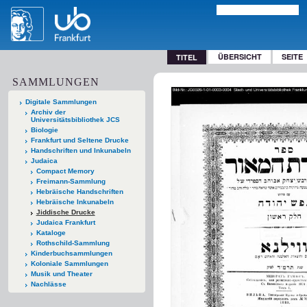
ÜBERSICHT
SEITE
TITEL
SAMMLUNGEN
Digitale Sammlungen
Archiv der
Universitätsbibliothek JCS
Biologie
Frankfurt und Seltene Drucke
Handschriften und Inkunabeln
Judaica
Compact Memory
Freimann-Sammlung
Hebräische Handschriften
Hebräische Inkunabeln
Jiddische Drucke
Judaica Frankfurt
Kataloge
Rothschild-Sammlung
Kinderbuchsammlungen
Koloniale Sammlungen
Musik und Theater
Nachlässe