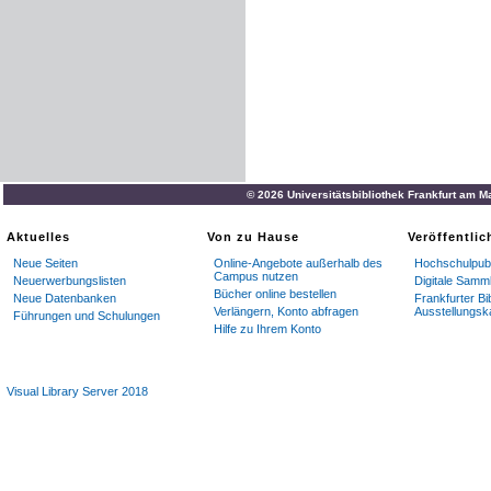
© 2026 Universitätsbibliothek Frankfurt am M
Aktuelles
Von zu Hause
Veröffentli
Neue Seiten
Online-Angebote außerhalb des
Hochschulpubl
Campus nutzen
Neuerwerbungslisten
Digitale Samm
Bücher online bestellen
Neue Datenbanken
Frankfurter Bi
Verlängern, Konto abfragen
Ausstellungsk
Führungen und Schulungen
Hilfe zu Ihrem Konto
Visual Library Server 2018