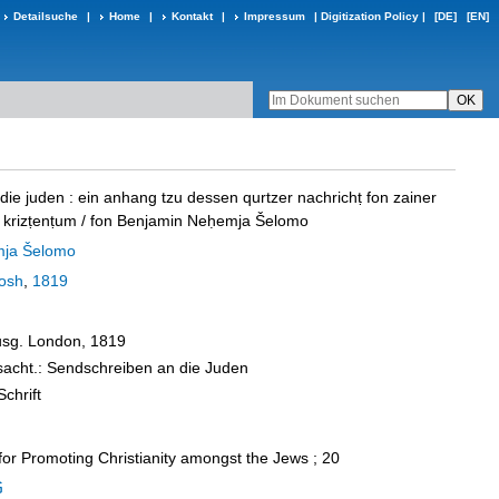
Detailsuche
|
Home
|
Kontakt
|
Impressum
|
Digitization Policy
|
[DE]
[EN]
die juden
:
ein anhang tzu dessen qurtzer nachrichṭ fon zainer
krizṭenṭum
/ fon Benjamin Neḥemja Šelomo
mja Šelomo
osh
,
1819
Ausg. London, 1819
sacht.: Sendschreiben an die Juden
Schrift
or Promoting Christianity amongst the Jews ; 20