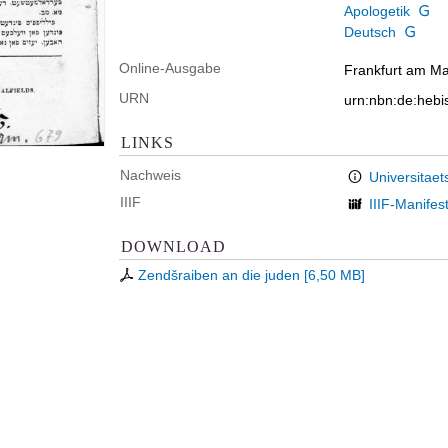
Apologetik
Deutsch
Online-Ausgabe
Frankfurt am Mai
URN
urn:nbn:de:hebi
LINKS
Nachweis
Universitaet
IIIF
IIIF-Manifes
DOWNLOAD
Zendšraiben an die juden
[
6,50 MB
]