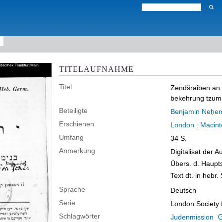
TITELAUFNAHME
Titel
Zendšraiben an 
bekehrung tzum 
Beteiligte
Benjamin Neḥe
Erschienen
London
:
Macint
Umfang
34 S.
Anmerkung
Digitalisat der 
Übers. d. Haupt
Text dt. in hebr. 
Sprache
Deutsch
Serie
London Society f
Schlagwörter
Judenmission