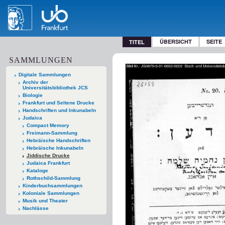
ÜBERSICHT
SEITE
TITEL
SAMMLUNGEN
Digitale Sammlungen
Archiv der
Universitätsbibliothek JCS
Biologie
Frankfurt und Seltene Drucke
Handschriften und Inkunabeln
Judaica
Compact Memory
Freimann-Sammlung
Hebräische Handschriften
Hebräische Inkunabeln
Jiddische Drucke
Judaica Frankfurt
Kataloge
Rothschild-Sammlung
Kinderbuchsammlungen
Koloniale Sammlungen
Musik und Theater
Nachlässe