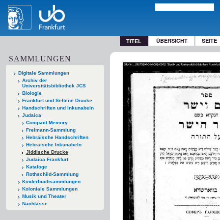
ÜBERSICHT
SEITE
TITEL
SAMMLUNGEN
Digitale Sammlungen
Archiv der
Universitätsbibliothek JCS
Biologie
Frankfurt und Seltene Drucke
Handschriften und Inkunabeln
Judaica
Compact Memory
Freimann-Sammlung
Hebräische Handschriften
Hebräische Inkunabeln
Jiddische Drucke
Judaica Frankfurt
Kataloge
Rothschild-Sammlung
Kinderbuchsammlungen
Koloniale Sammlungen
Musik und Theater
Nachlässe