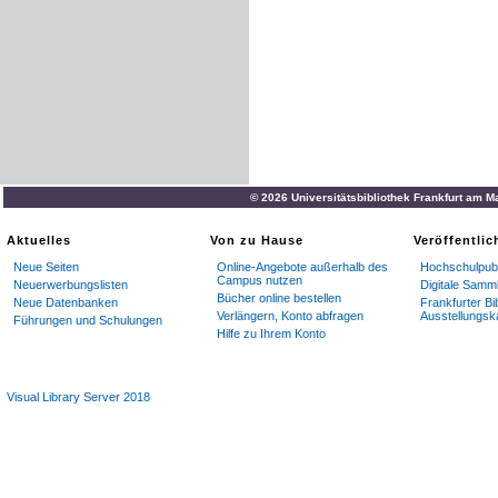
© 2026 Universitätsbibliothek Frankfurt am M
Aktuelles
Von zu Hause
Veröffentli
Neue Seiten
Online-Angebote außerhalb des
Hochschulpubl
Campus nutzen
Neuerwerbungslisten
Digitale Samm
Bücher online bestellen
Neue Datenbanken
Frankfurter Bi
Verlängern, Konto abfragen
Ausstellungsk
Führungen und Schulungen
Hilfe zu Ihrem Konto
Visual Library Server 2018