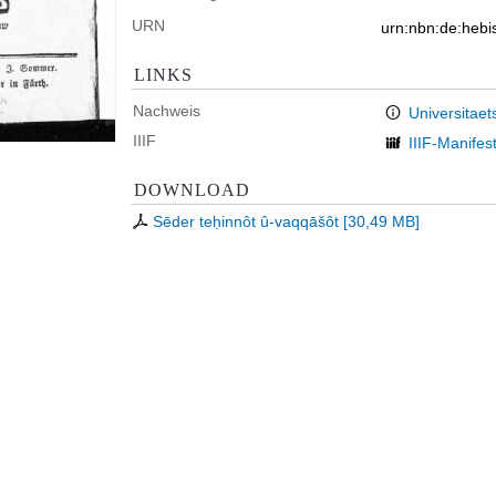
URN
urn:nbn:de:hebi
LINKS
Nachweis
Universitaet
IIIF
IIIF-Manifes
DOWNLOAD
Sēder teḥinnôt û-vaqqāšôt
[
30,49 MB
]