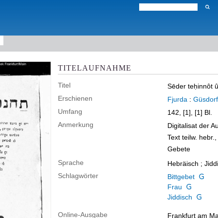
TITELAUFNAHME
Titel
Sēder teḥinnôt 
Erschienen
Fjurda
:
Güsdorf
Umfang
142, [1], [1] Bl.
Anmerkung
Digitalisat der 
Text teilw. hebr., 
Gebete
Sprache
Hebräisch ; Jidd
Schlagwörter
Bittgebet
Frau
Jiddisch
Online-Ausgabe
Frankfurt am Mai