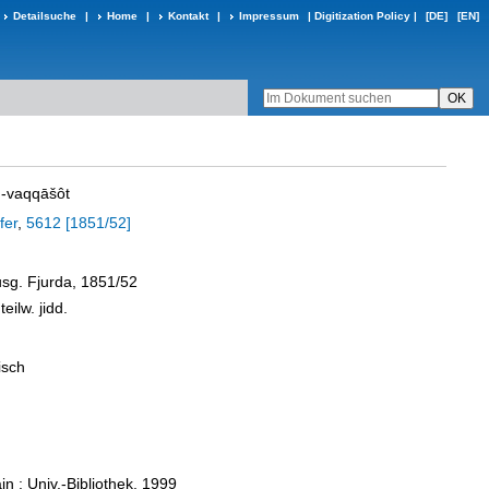
Detailsuche
|
Home
|
Kontakt
|
Impressum
|
Digitization Policy
|
[DE]
[EN]
û-vaqqāšôt
fer
,
5612 [1851/52]
Ausg. Fjurda, 1851/52
teilw. jidd.
isch
n : Univ.-Bibliothek, 1999