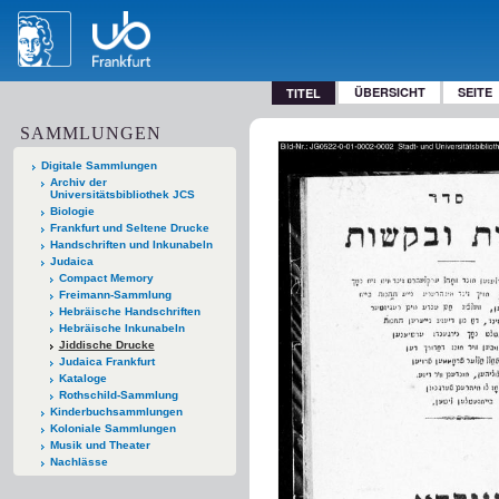
ÜBERSICHT
SEITE
TITEL
SAMMLUNGEN
Digitale Sammlungen
Archiv der
Universitätsbibliothek JCS
Biologie
Frankfurt und Seltene Drucke
Handschriften und Inkunabeln
Judaica
Compact Memory
Freimann-Sammlung
Hebräische Handschriften
Hebräische Inkunabeln
Jiddische Drucke
Judaica Frankfurt
Kataloge
Rothschild-Sammlung
Kinderbuchsammlungen
Koloniale Sammlungen
Musik und Theater
Nachlässe