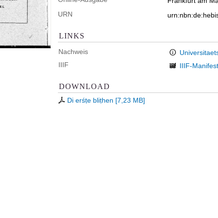
Frankfurt am Mai
URN
urn:nbn:de:hebi
LINKS
Nachweis
Universitaet
IIIF
IIIF-Manifes
DOWNLOAD
Di erśṭe bliṭhen
[
7,23 MB
]