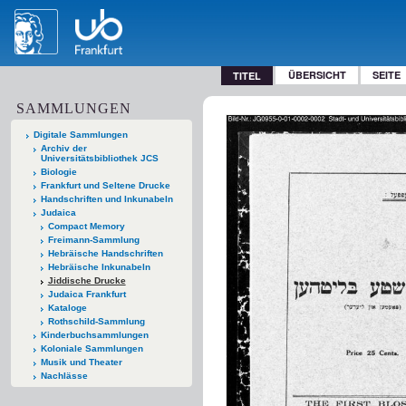
ÜBERSICHT
SEITE
TITEL
SAMMLUNGEN
Digitale Sammlungen
Archiv der
Universitätsbibliothek JCS
Biologie
Frankfurt und Seltene Drucke
Handschriften und Inkunabeln
Judaica
Compact Memory
Freimann-Sammlung
Hebräische Handschriften
Hebräische Inkunabeln
Jiddische Drucke
Judaica Frankfurt
Kataloge
Rothschild-Sammlung
Kinderbuchsammlungen
Koloniale Sammlungen
Musik und Theater
Nachlässe