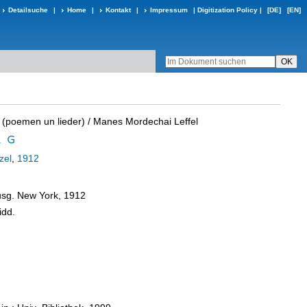
Detailsuche
|
Home
|
Kontakt
|
Impressum
|
Digitization Policy
|
[DE]
[EN]
:
(poemen un lieder)
/ Manes Mordechai Leffel
.
zel
,
1912
Ausg. New York, 1912
jidd.