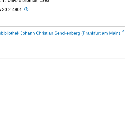
n : Univ.-Bibliothek, 1999
s:30:2-4901
sbibliothek Johann Christian Senckenberg (Frankfurt am Main)
t