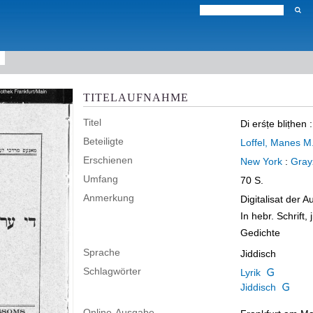
TITELAUFNAHME
Titel
Di erśṭe bliṭhen
Beteiligte
Loffel, Manes M
Erschienen
New York
:
Gray
Umfang
70 S.
Anmerkung
Digitalisat der 
In hebr. Schrift, 
Gedichte
Sprache
Jiddisch
Schlagwörter
Lyrik
Jiddisch
Online-Ausgabe