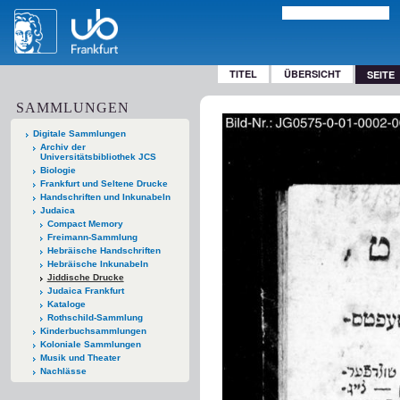
TITEL
ÜBERSICHT
SEITE
SAMMLUNGEN
Digitale Sammlungen
Archiv der
Universitätsbibliothek JCS
Biologie
Frankfurt und Seltene Drucke
Handschriften und Inkunabeln
Judaica
Compact Memory
Freimann-Sammlung
Hebräische Handschriften
Hebräische Inkunabeln
Jiddische Drucke
Judaica Frankfurt
Kataloge
Rothschild-Sammlung
Kinderbuchsammlungen
Koloniale Sammlungen
Musik und Theater
Nachlässe