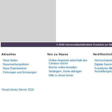
© 2026 Universitätsbibliothek Frankfurt am M
Aktuelles
Von zu Hause
Veröffentli
Neue Seiten
Online-Angebote außerhalb des
Hochschulpubl
Campus nutzen
Neuerwerbungslisten
Digitale Samm
Bücher online bestellen
Neue Datenbanken
Frankfurter Bi
Verlängern, Konto abfragen
Ausstellungsk
Führungen und Schulungen
Hilfe zu Ihrem Konto
Visual Library Server 2018