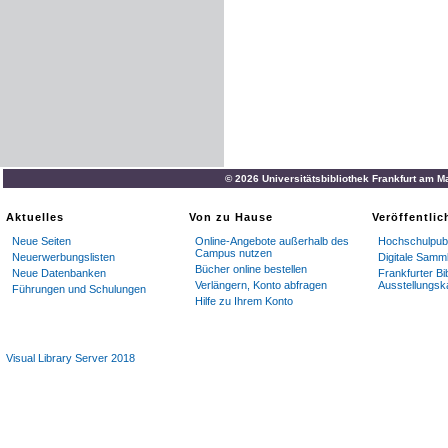
© 2026 Universitätsbibliothek Frankfurt am M
Aktuelles
Von zu Hause
Veröffentli
Neue Seiten
Online-Angebote außerhalb des
Hochschulpubl
Campus nutzen
Neuerwerbungslisten
Digitale Samm
Bücher online bestellen
Neue Datenbanken
Frankfurter Bi
Verlängern, Konto abfragen
Ausstellungsk
Führungen und Schulungen
Hilfe zu Ihrem Konto
Visual Library Server 2018