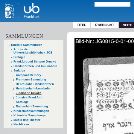
TITEL
ÜBERSICHT
SEITE
SAMMLUNGEN
Digitale Sammlungen
Archiv der
Universitätsbibliothek JCS
Biologie
Frankfurt und Seltene Drucke
Handschriften und Inkunabeln
Judaica
Compact Memory
Freimann-Sammlung
Hebräische Handschriften
Hebräische Inkunabeln
Jiddische Drucke
Judaica Frankfurt
Kataloge
Rothschild-Sammlung
Kinderbuchsammlungen
Koloniale Sammlungen
Musik und Theater
Nachlässe