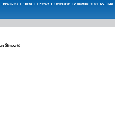
Detailsuche
|
Home
|
Kontakt
|
Impressum
|
Digitization Policy
|
[DE]
[EN]
un Šlimowiṭš