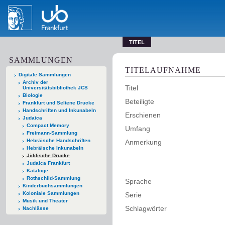
TITEL
SAMMLUNGEN
TITELAUFNAHME
Digitale Sammlungen
Archiv der
Titel
Universitätsbibliothek JCS
Biologie
Beteiligte
Frankfurt und Seltene Drucke
Handschriften und Inkunabeln
Erschienen
Judaica
Compact Memory
Umfang
Freimann-Sammlung
Hebräische Handschriften
Anmerkung
Hebräische Inkunabeln
Jiddische Drucke
Judaica Frankfurt
Kataloge
Rothschild-Sammlung
Sprache
Kinderbuchsammlungen
Koloniale Sammlungen
Serie
Musik und Theater
Schlagwörter
Nachlässe