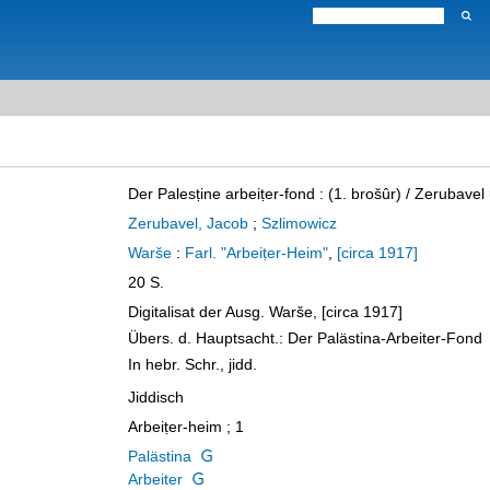
Der Palesṭine arbeiṭer-fond
:
(1. brošûr)
/ Zerubavel 
Zerubavel, Jacob
;
Szlimowicz
Warše
:
Farl. "Arbeiṭer-Heim"
,
[circa 1917]
20 S.
Digitalisat der Ausg. Warše, [circa 1917]
Übers. d. Hauptsacht.: Der Palästina-Arbeiter-Fond
In hebr. Schr., jidd.
Jiddisch
Arbeiṭer-heim ; 1
Palästina
Arbeiter