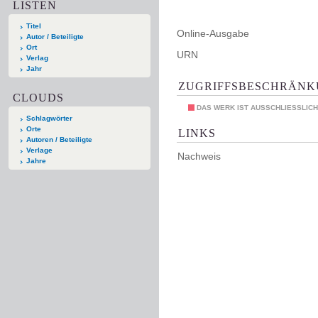
LISTEN
Titel
Online-Ausgabe
Autor / Beteiligte
Ort
URN
Verlag
Jahr
ZUGRIFFSBESCHRÄN
CLOUDS
DAS WERK IST AUSSCHLIESSLICH
Schlagwörter
Orte
LINKS
Autoren / Beteiligte
Verlage
Nachweis
Jahre