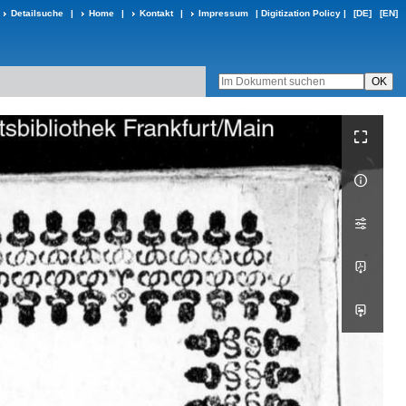
Detailsuche
|
Home
|
Kontakt
|
Impressum
|
Digitization Policy
|
[DE]
[EN]