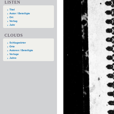
LISTEN
Titel
Autor / Beteiligte
Ort
Verlag
Jahr
CLOUDS
Schlagwörter
Orte
Autoren / Beteiligte
Verlage
Jahre