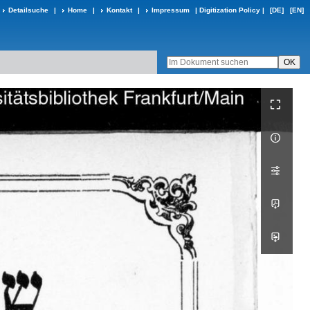
Detailsuche
|
Home
|
Kontakt
|
Impressum
|
Digitization Policy
|
[DE]
[EN]