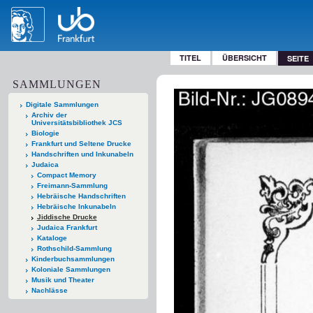
TITEL
ÜBERSICHT
SEITE
SAMMLUNGEN
Digitale Sammlungen
Archiv der
Universitätsbibliothek JCS
Biologie
Frankfurt und Seltene Drucke
Handschriften und Inkunabeln
Judaica
Compact Memory
Freimann-Sammlung
Hebräische Handschriften
Hebräische Inkunabeln
Jiddische Drucke
Judaica Frankfurt
Kataloge
Rothschild-Sammlung
Kinderbuchsammlungen
Koloniale Sammlungen
Musik und Theater
Nachlässe