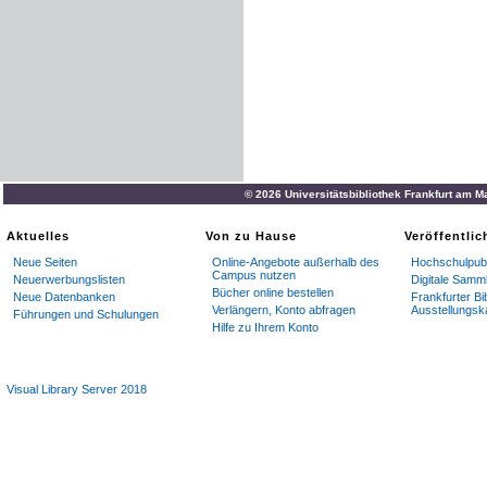
© 2026 Universitätsbibliothek Frankfurt am M
Aktuelles
Von zu Hause
Veröffentli
Neue Seiten
Online-Angebote außerhalb des
Hochschulpubl
Campus nutzen
Neuerwerbungslisten
Digitale Samm
Bücher online bestellen
Neue Datenbanken
Frankfurter Bi
Verlängern, Konto abfragen
Ausstellungsk
Führungen und Schulungen
Hilfe zu Ihrem Konto
Visual Library Server 2018