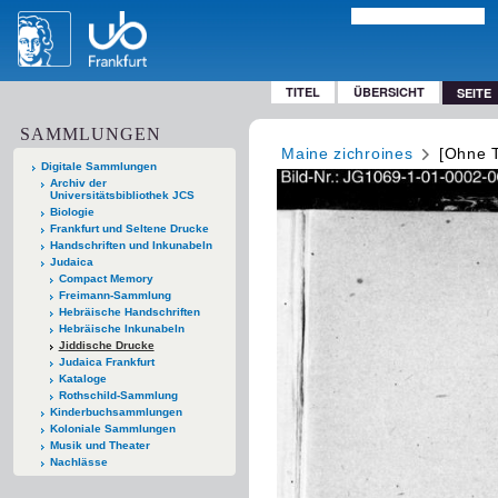
TITEL
ÜBERSICHT
SEITE
SAMMLUNGEN
Maine zichroines
[Ohne T
Digitale Sammlungen
Archiv der
Universitätsbibliothek JCS
Biologie
Frankfurt und Seltene Drucke
Handschriften und Inkunabeln
Judaica
Compact Memory
Freimann-Sammlung
Hebräische Handschriften
Hebräische Inkunabeln
Jiddische Drucke
Judaica Frankfurt
Kataloge
Rothschild-Sammlung
Kinderbuchsammlungen
Koloniale Sammlungen
Musik und Theater
Nachlässe