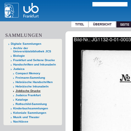
TITEL
ÜBERSICHT
SEITE
SAMMLUNGEN
Digitale Sammlungen
Archiv der
Universitätsbibliothek JCS
Biologie
Frankfurt und Seltene Drucke
Handschriften und Inkunabeln
Judaica
Compact Memory
Freimann-Sammlung
Hebräische Handschriften
Hebräische Inkunabeln
Jiddische Drucke
Judaica Frankfurt
Kataloge
Rothschild-Sammlung
Kinderbuchsammlungen
Koloniale Sammlungen
Musik und Theater
Nachlässe