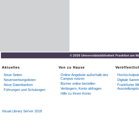
© 2026 Universitätsbibliothek Frankfurt am M
Aktuelles
Von zu Hause
Veröffentli
Neue Seiten
Online-Angebote außerhalb des
Hochschulpubl
Campus nutzen
Neuerwerbungslisten
Digitale Samm
Bücher online bestellen
Neue Datenbanken
Frankfurter Bi
Verlängern, Konto abfragen
Ausstellungsk
Führungen und Schulungen
Hilfe zu Ihrem Konto
Visual Library Server 2018