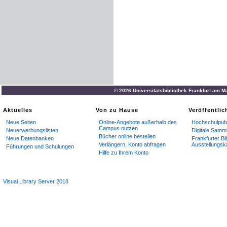
© 2026 Universitätsbibliothek Frankfurt am M
Aktuelles
Von zu Hause
Veröffentli
Neue Seiten
Online-Angebote außerhalb des
Hochschulpubl
Campus nutzen
Neuerwerbungslisten
Digitale Samm
Bücher online bestellen
Neue Datenbanken
Frankfurter Bi
Verlängern, Konto abfragen
Ausstellungsk
Führungen und Schulungen
Hilfe zu Ihrem Konto
Visual Library Server 2018