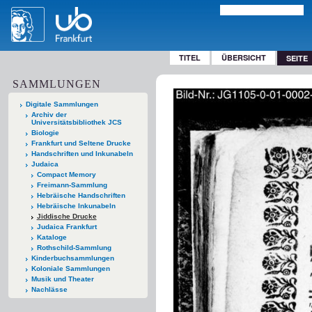
TITEL
ÜBERSICHT
SEITE
SAMMLUNGEN
Digitale Sammlungen
Archiv der
Universitätsbibliothek JCS
Biologie
Frankfurt und Seltene Drucke
Handschriften und Inkunabeln
Judaica
Compact Memory
Freimann-Sammlung
Hebräische Handschriften
Hebräische Inkunabeln
Jiddische Drucke
Judaica Frankfurt
Kataloge
Rothschild-Sammlung
Kinderbuchsammlungen
Koloniale Sammlungen
Musik und Theater
Nachlässe