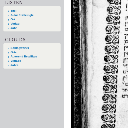
LISTEN
Titel
Autor / Beteiligte
Ort
Verlag
Jahr
CLOUDS
Schlagwörter
Orte
Autoren / Beteiligte
Verlage
Jahre