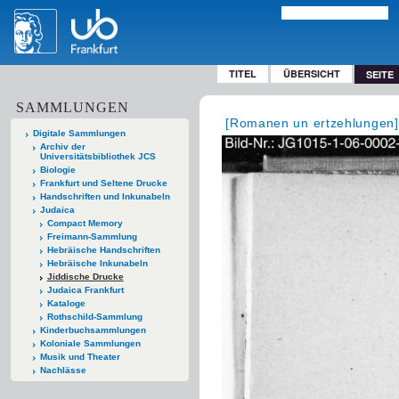
TITEL
ÜBERSICHT
SEITE
SAMMLUNGEN
[Romanen un ertzehlungen]
Digitale Sammlungen
Archiv der
Universitätsbibliothek JCS
Biologie
Frankfurt und Seltene Drucke
Handschriften und Inkunabeln
Judaica
Compact Memory
Freimann-Sammlung
Hebräische Handschriften
Hebräische Inkunabeln
Jiddische Drucke
Judaica Frankfurt
Kataloge
Rothschild-Sammlung
Kinderbuchsammlungen
Koloniale Sammlungen
Musik und Theater
Nachlässe