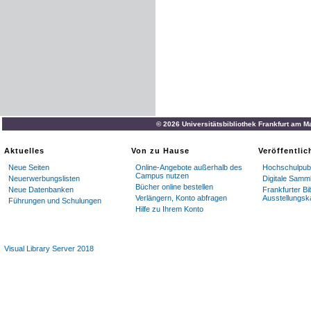
© 2026 Universitätsbibliothek Frankfurt am M
Aktuelles
Von zu Hause
Veröffentli
Neue Seiten
Online-Angebote außerhalb des
Hochschulpubl
Campus nutzen
Neuerwerbungslisten
Digitale Samm
Bücher online bestellen
Neue Datenbanken
Frankfurter Bi
Verlängern, Konto abfragen
Ausstellungsk
Führungen und Schulungen
Hilfe zu Ihrem Konto
Visual Library Server 2018