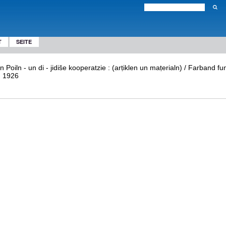
T
SEITE
n Poiln - un di - jidiše kooperatzie : (arṭiklen un maṭerialn) / Farband f
, 1926