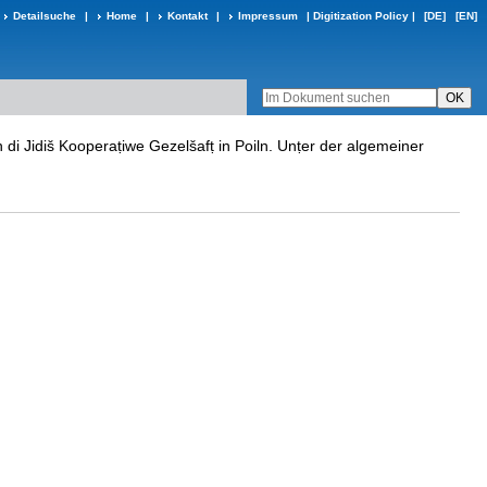
Detailsuche
|
Home
|
Kontakt
|
Impressum
|
Digitization Policy
|
[DE]
[EN]
un di Jidiš Kooperaṭiwe Gezelšafṭ in Poiln. Unṭer der algemeiner