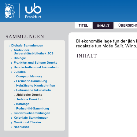
TITEL
ÜBERSICH
INHALT
SAMMLUNGEN
Di ekonomiše lage fun der jidn i
redaktzie fun Mōše Šālîṭ. Wilno
Digitale Sammlungen
Archiv der
Universitätsbibliothek JCS
INHALT
Biologie
Frankfurt und Seltene Drucke
Handschriften und Inkunabeln
Judaica
Compact Memory
Freimann-Sammlung
Hebräische Handschriften
Hebräische Inkunabeln
Jiddische Drucke
Judaica Frankfurt
Kataloge
Rothschild-Sammlung
Kinderbuchsammlungen
Koloniale Sammlungen
Musik und Theater
Nachlässe