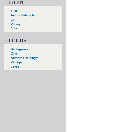
LISTEN
Titel
Autor / Beteiligte
Ort
Verlag
Jahr
CLOUDS
Schlagwörter
Orte
Autoren / Beteiligte
Verlage
Jahre