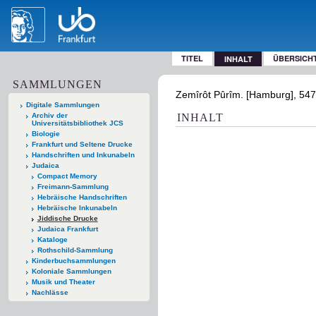
TITEL
ÜBERSICH
INHALT
SAMMLUNGEN
Zemîrôt Pûrîm. [Hamburg], 547
Digitale Sammlungen
Archiv der
INHALT
Universitätsbibliothek JCS
Biologie
Frankfurt und Seltene Drucke
Handschriften und Inkunabeln
Judaica
Compact Memory
Freimann-Sammlung
Hebräische Handschriften
Hebräische Inkunabeln
Jiddische Drucke
Judaica Frankfurt
Kataloge
Rothschild-Sammlung
Kinderbuchsammlungen
Koloniale Sammlungen
Musik und Theater
Nachlässe