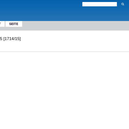
T
SEITE
5 [1714/15]