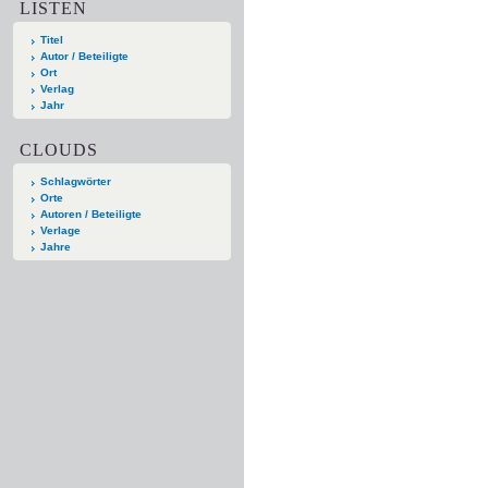
LISTEN
Titel
Autor / Beteiligte
Ort
Verlag
Jahr
CLOUDS
Schlagwörter
Orte
Autoren / Beteiligte
Verlage
Jahre