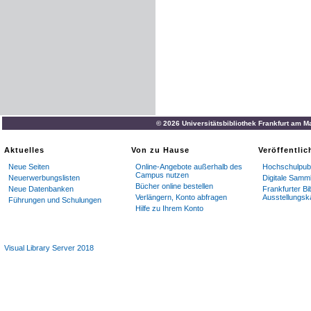
© 2026 Universitätsbibliothek Frankfurt am M
Aktuelles
Von zu Hause
Veröffentli
Neue Seiten
Online-Angebote außerhalb des
Hochschulpubl
Campus nutzen
Neuerwerbungslisten
Digitale Samm
Bücher online bestellen
Neue Datenbanken
Frankfurter Bi
Verlängern, Konto abfragen
Ausstellungsk
Führungen und Schulungen
Hilfe zu Ihrem Konto
Visual Library Server 2018