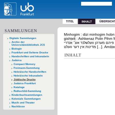
TITEL
ÜBERSICH
INHALT
SAMMLUNGEN
Minhogim : dizi minhogim hobn m
gishṭelṭ : Ashkenaz Polin Pihm Merhn Ṿelshland
Digitale Sammlungen
Archiv der
ן פיהם מערהן וועלשלנד אונ׳ אנדרי
Universitätsbibliothek JCS
ת אין דער וועלט
Biologie
Frankfurt und Seltene Drucke
INHALT
Handschriften und Inkunabeln
Judaica
Compact Memory
Freimann-Sammlung
Hebräische Handschriften
Hebräische Inkunabeln
Jiddische Drucke
Judaica Frankfurt
Kataloge
Rothschild-Sammlung
Kinderbuchsammlungen
Koloniale Sammlungen
Musik und Theater
Nachlässe