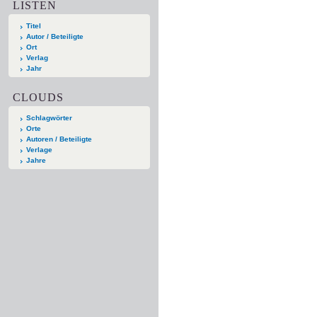
LISTEN
Titel
Autor / Beteiligte
Ort
Verlag
Jahr
CLOUDS
Schlagwörter
Orte
Autoren / Beteiligte
Verlage
Jahre